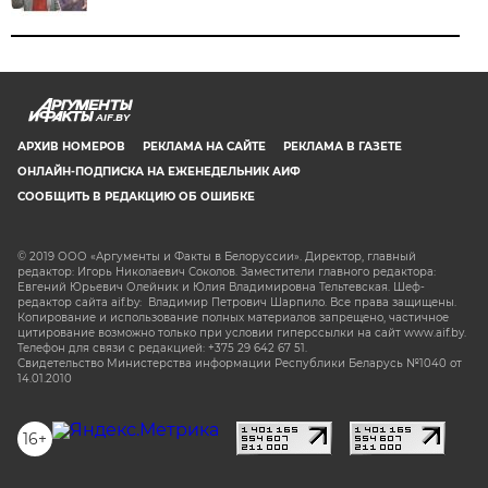
AIF.BY
АРХИВ НОМЕРОВ
РЕКЛАМА НА САЙТЕ
РЕКЛАМА В ГАЗЕТЕ
ОНЛАЙН-ПОДПИСКА НА ЕЖЕНЕДЕЛЬНИК АИФ
СООБЩИТЬ В РЕДАКЦИЮ ОБ ОШИБКЕ
© 2019 ООО «Аргументы и Факты в Белоруссии». Директор, главный
редактор: Игорь Николаевич Соколов. Заместители главного редактора:
Евгений Юрьевич Олейник и Юлия Владимировна Тельтевская. Шеф-
редактор сайта aif.by: Владимир Петрович Шарпило. Все права защищены.
Копирование и использование полных материалов запрещено, частичное
цитирование возможно только при условии гиперссылки на сайт www.aif.by.
Телефон для связи с редакцией: +375 29 642 67 51.
Свидетельство Министерства информации Республики Беларусь №1040 от
14.01.2010
16+