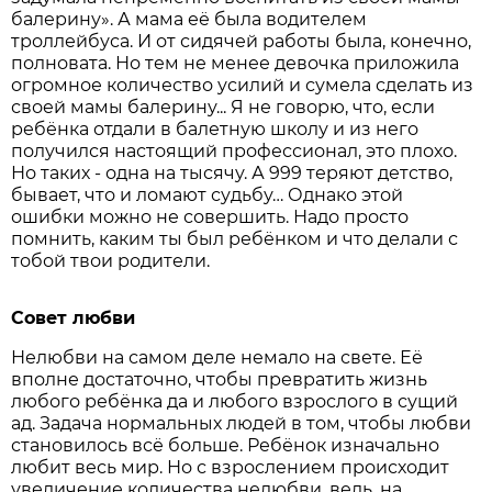
балерину». А мама её была водителем
троллейбуса. И от сидячей работы была, конечно,
полновата. Но тем не менее девочка приложила
огромное количество усилий и сумела сделать из
своей мамы балерину... Я не говорю, что, если
ребёнка отдали в балетную школу и из него
получился настоящий профессионал, это плохо.
Но таких - одна на тысячу. А 999 теряют детство,
бывает, что и ломают судьбу… Однако этой
ошибки можно не совершить. Надо просто
помнить, каким ты был ребёнком и что делали с
тобой твои родители.
Совет любви
Нелюбви на самом деле немало на свете. Её
вполне достаточно, чтобы превратить жизнь
любого ребёнка да и любого взрослого в сущий
ад. Задача нормальных людей в том, чтобы любви
становилось всё больше. Ребёнок изначально
любит весь мир. Но с взрослением происходит
увеличение количества нелюбви, ведь, на