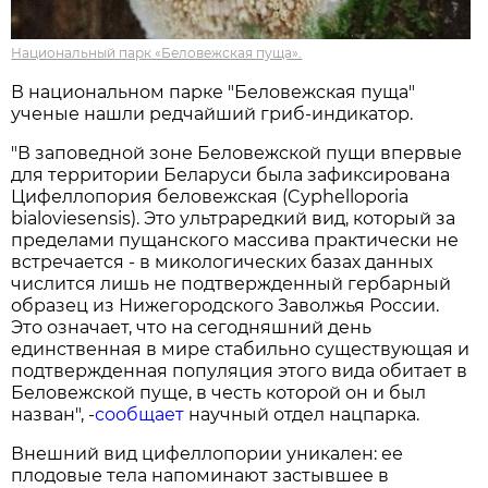
Национальный парк «Беловежская пуща».
В национальном парке "Беловежская пуща"
ученые нашли редчайший гриб-индикатор.
"В заповедной зоне Беловежской пущи впервые
для территории Беларуси была зафиксирована
Цифеллопория беловежская (Cyphelloporia
bialoviesensis). Это ультраредкий вид, который за
пределами пущанского массива практически не
встречается - в микологических базах данных
числится лишь не подтвержденный гербарный
образец из Нижегородского Заволжья России.
Это означает, что на сегодняшний день
единственная в мире стабильно существующая и
подтвержденная популяция этого вида обитает в
Беловежской пуще, в честь которой он и был
назван", -
сообщает
научный отдел нацпарка.
Внешний вид цифеллопории уникален: ее
плодовые тела напоминают застывшее в