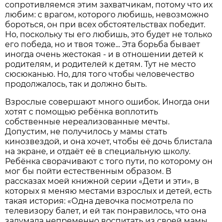
сопротивляемся этим захватчикам, потому что их
любим: с врагом, которого любишь, невозможно
бороться, он при всех обстоятельствах победит.
Но, поскольку ты его любишь, это будет не только
его победа, но и твоя тоже... Эта борьба бывает
иногда очень жестокая - и в отношении детей к
родителям, и родителей к детям. Тут не место
сюсюканью. Но, для того чтобы человечество
продолжалось, так и должно быть.
Взрослые совершают много ошибок. Иногда они
хотят с помощью ребёнка воплотить
собственные нереализованные мечты.
Допустим, не получилось у мамы стать
кинозвездой, и она хочет, чтобы её дочь блистала
на экране, и отдаёт её в специальную школу.
Ребёнка сворачивают с того пути, по которому он
мог бы пойти естественным образом. В
рассказах моей книжной серии «Дети и эти», в
которых я меняю местами взрослых и детей, есть
такая история: «Одна девочка посмотрела по
телевизору балет, и ей так понравилось, что она
задумала непременно воспитать из своей мамы