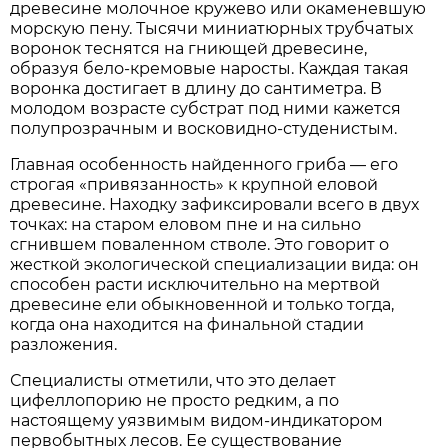
древесине молочное кружево или окаменевшую
морскую пену. Тысячи миниатюрных трубчатых
воронок теснятся на гниющей древесине,
образуя бело-кремовые наросты. Каждая такая
воронка достигает в длину до сантиметра. В
молодом возрасте субстрат под ними кажется
полупрозрачным и восковидно-студенистым.
Главная особенность найденного гриба — его
строгая «привязанность» к крупной еловой
древесине. Находку зафиксировали всего в двух
точках: на старом еловом пне и на сильно
сгнившем поваленном стволе. Это говорит о
жесткой экологической специализации вида: он
способен расти исключительно на мертвой
древесине ели обыкновенной и только тогда,
когда она находится на финальной стадии
разложения.
Специалисты отметили, что это делает
цифеллопорию не просто редким, а по
настоящему уязвимым видом-индикатором
первобытных лесов. Ее существование