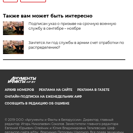
Также вам может быть интересно
Подписан указ о призыве на срочную военную
службу в сентябре – ноябре
Зачтется ли год службы в армии счет отработки по
распределению?
AIF.BY
АРХИВ НОМЕРОВ
РЕКЛАМА НА САЙТЕ
РЕКЛАМА В ГАЗЕТЕ
ОНЛАЙН-ПОДПИСКА НА ЕЖЕНЕДЕЛЬНИК АИФ
СООБЩИТЬ В РЕДАКЦИЮ ОБ ОШИБКЕ
© 2019 ООО «Аргументы и Факты в Белоруссии». Директор, главный
редактор: Игорь Николаевич Соколов. Заместители главного редактора:
Евгений Юрьевич Олейник и Юлия Владимировна Тельтевская. Шеф-
редактор сайта aif.by: Владимир Петрович Шарпило. Все права защищены.