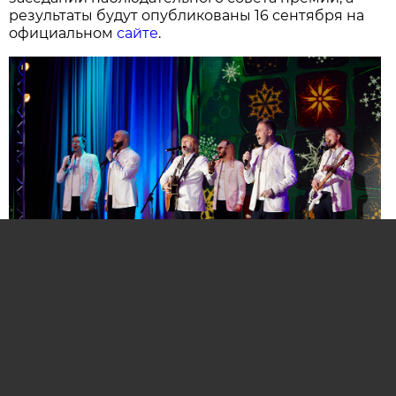
результаты будут опубликованы 16 сентября на
официальном
сайте
.
Нажмите для увеличения. Фото:
АиФ
Компании и бренды, которые по итогам
народного голосования станут победителями,
призерами и финалистами премии «Народная