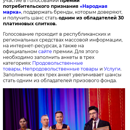
участие в голосовании
п
ремии
потребительского признания
«Народная
марка»
, поддержать бренды, которым доверяют,
и получить шанс стать
одним из обладателей 30
платиновых слитков.
Голосование проходит в республиканских и
региональных средствах массовой информации,
на интернет-ресурсах, а также на
официальном
сайте
премии. Для этого
необходимо заполнить анкеты в трех
категориях:
Продовольственные
товары
,
Непродовольственные товары
и
Услуги
.
Заполнение всех трех анкет увеличивает шансы
стать одним из обладателей призового фонда.