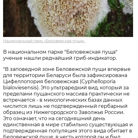
Национальный парк «Беловежская пуща».
В национальном парке "Беловежская пуща"
ученые нашли редчайший гриб-индикатор.
"В заповедной зоне Беловежской пущи впервые
для территории Беларуси была зафиксирована
Цифеллопория беловежская (Cyphelloporia
bialoviesensis). Это ультраредкий вид, который за
пределами пущанского массива практически не
встречается - в микологических базах данных
числится лишь не подтвержденный гербарный
образец из Нижегородского Заволжья России.
Это означает, что на сегодняшний день
единственная в мире стабильно существующая и
подтвержденная популяция этого вида обитает в
Беловежской пуще, в честь которой он и был