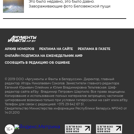
Это было недавно, это было давно.
Завораживающие фото Беловежской пущи
AIF.BY
АРХИВ НОМЕРОВ
РЕКЛАМА НА САЙТЕ
РЕКЛАМА В ГАЗЕТЕ
ОНЛАЙН-ПОДПИСКА НА ЕЖЕНЕДЕЛЬНИК АИФ
СООБЩИТЬ В РЕДАКЦИЮ ОБ ОШИБКЕ
© 2019 ООО «Аргументы и Факты в Белоруссии». Директор, главный
редактор: Игорь Николаевич Соколов. Заместители главного редактора:
Евгений Юрьевич Олейник и Юлия Владимировна Тельтевская. Шеф-
редактор сайта aif.by: Владимир Петрович Шарпило. Все права защищены.
Копирование и использование полных материалов запрещено, частичное
цитирование возможно только при условии гиперссылки на сайт www.aif.by.
Телефон для связи с редакцией: +375 29 642 67 51.
Свидетельство Министерства информации Республики Беларусь №1040 от
14.01.2010
16+