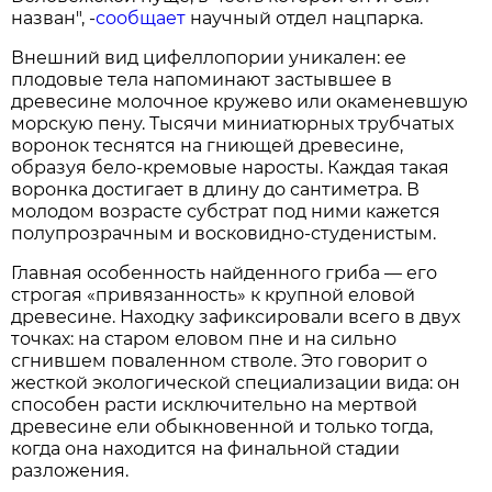
назван", -
сообщает
научный отдел нацпарка.
Внешний вид цифеллопории уникален: ее
плодовые тела напоминают застывшее в
древесине молочное кружево или окаменевшую
морскую пену. Тысячи миниатюрных трубчатых
воронок теснятся на гниющей древесине,
образуя бело-кремовые наросты. Каждая такая
воронка достигает в длину до сантиметра. В
молодом возрасте субстрат под ними кажется
полупрозрачным и восковидно-студенистым.
Главная особенность найденного гриба — его
строгая «привязанность» к крупной еловой
древесине. Находку зафиксировали всего в двух
точках: на старом еловом пне и на сильно
сгнившем поваленном стволе. Это говорит о
жесткой экологической специализации вида: он
способен расти исключительно на мертвой
древесине ели обыкновенной и только тогда,
когда она находится на финальной стадии
разложения.