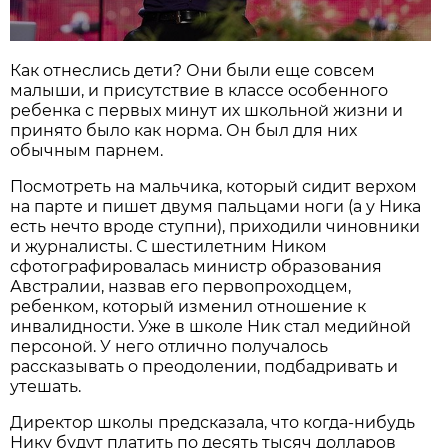
Как отнеслись дети? Они были еще совсем
малыши, и присутствие в классе особенного
ребенка с первых минут их школьной жизни и
принято было как норма. Он был для них
обычным парнем.
Посмотреть на мальчика, который сидит верхом
на парте и пишет двумя пальцами ноги (а у Ника
есть нечто вроде ступни), приходили чиновники
и журналисты. С шестилетним Ником
сфотографировалась министр образования
Австралии, назвав его первопроходцем,
ребенком, который изменил отношение к
инвалидности. Уже в школе Ник стал медийной
персоной. У него отлично получалось
рассказывать о преодолении, подбадривать и
утешать.
Директор школы предсказала, что когда-нибудь
Нику будут платить по десять тысяч долларов