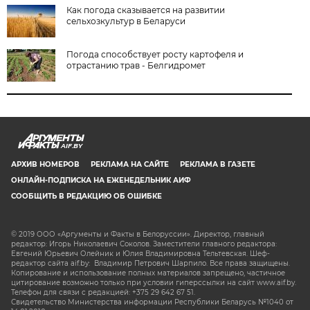
Как погода сказывается на развитии
сельхозкультур в Беларуси
Погода способствует росту картофеля и
отрастанию трав - Белгидромет
AIF.BY
АРХИВ НОМЕРОВ
РЕКЛАМА НА САЙТЕ
РЕКЛАМА В ГАЗЕТЕ
ОНЛАЙН-ПОДПИСКА НА ЕЖЕНЕДЕЛЬНИК АИФ
СООБЩИТЬ В РЕДАКЦИЮ ОБ ОШИБКЕ
© 2019 ООО «Аргументы и Факты в Белоруссии». Директор, главный
редактор: Игорь Николаевич Соколов. Заместители главного редактора:
Евгений Юрьевич Олейник и Юлия Владимировна Тельтевская. Шеф-
редактор сайта aif.by: Владимир Петрович Шарпило. Все права защищены.
Копирование и использование полных материалов запрещено, частичное
цитирование возможно только при условии гиперссылки на сайт www.aif.by.
Телефон для связи с редакцией: +375 29 642 67 51.
Свидетельство Министерства информации Республики Беларусь №1040 от