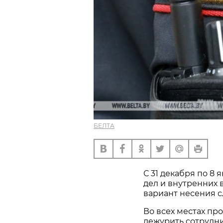
БЕЛТА
С 31 декабря по 8
дел и внутренних
вариант несения 
Во всех местах пр
дежурить сотрудн