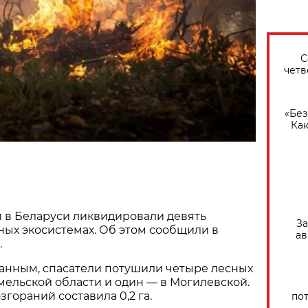
С
четв
«Без
Как
 в Беларуси ликвидировали девять
За
ых экосистемах. Об этом сообщили в
ав
.
анным, спасатели потушили четыре лесных
омельской области и один — в Могилевской.
гораний составила 0,2 га.
по