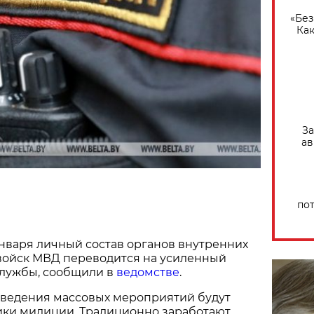
«Без
Как
За
ав
по
 января личный состав органов внутренних
 войск МВД переводится на усиленный
службы, сообщили в
ведомстве
.
оведения массовых мероприятий будут
ики милиции. Традиционно заработают