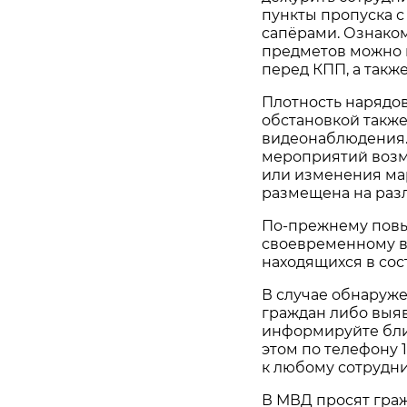
пункты пропуска 
сапёрами. Ознако
предметов можно 
перед КПП, а также
Плотность нарядов
обстановкой также
видеонаблюдения.
мероприятий возм
или изменения ма
размещена на разл
По-прежнему повы
своевременному в
находящихся в сос
В случае обнаруж
граждан либо выя
информируйте бл
этом по телефону 
к любому сотрудни
В МВД просят граж