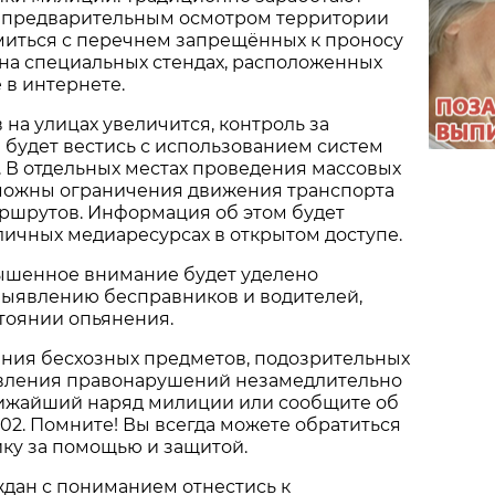
с предварительным осмотром территории
миться с перечнем запрещённых к проносу
на специальных стендах, расположенных
 в интернете.
 на улицах увеличится, контроль за
 будет вестись с использованием систем
 В отдельных местах проведения массовых
ожны ограничения движения транспорта
ршрутов. Информация об этом будет
ичных медиаресурсах в открытом доступе.
шенное внимание будет уделено
ыявлению бесправников и водителей,
тоянии опьянения.
ения бесхозных предметов, подозрительных
вления правонарушений незамедлительно
ижайший наряд милиции или сообщите об
102. Помните! Вы всегда можете обратиться
ку за помощью и защитой.
дан с пониманием отнестись к