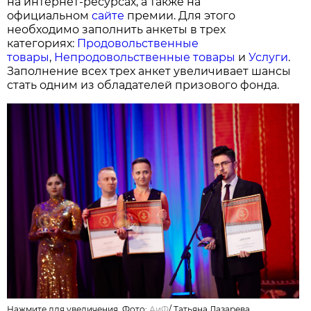
на интернет-ресурсах, а также на
официальном
сайте
премии. Для этого
необходимо заполнить анкеты в трех
категориях:
Продовольственные
товары
,
Непродовольственные товары
и
Услуги
.
Заполнение всех трех анкет увеличивает шансы
стать одним из обладателей призового фонда.
Нажмите для увеличения. Фото:
АиФ
/
Татьяна Лазарева.