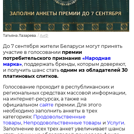
Татьяна Лазарева.
/
АиФ
До 7 сентября жители Беларуси могут принять
участие в голосовании
п
ремии
потребительского признания
«Народная
марка»
, поддержать бренды, которым доверяют,
и получить шанс стать
одним из обладателей 30
платиновых слитков.
Голосование проходит в республиканских и
региональных средствах массовой информации,
на интернет-ресурсах, а также на
официальном
сайте
премии. Для этого
необходимо заполнить анкеты в трех
категориях:
Продовольственные
товары
,
Непродовольственные товары
и
Услуги
.
Заполнение всех трех анкет увеличивает шансы