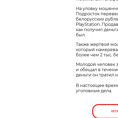
На уловку мошенни
Подросток перевел
белорусских рубле
PlayStation. Прода
как получил деньг
был.
Также жертвой мош
который намерева
более чем 2 тыс. бе
Молодой человек 
и обещал в течени
деньги он тратил 
В настоящее врем
уголовные дела.
ОСТ