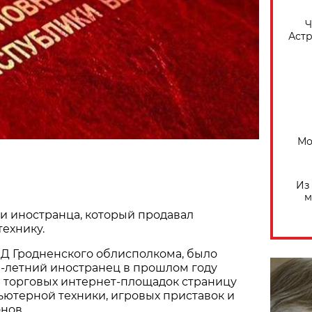
​
Астр
Мо
Из
м
и иностранца, который продавал
ехнику.
ВД Гродненского облисполкома, было
21-летний иностранец в прошлом году
з торговых интернет-площадок страницу
ютерной техники, игровых приставок и
нов.