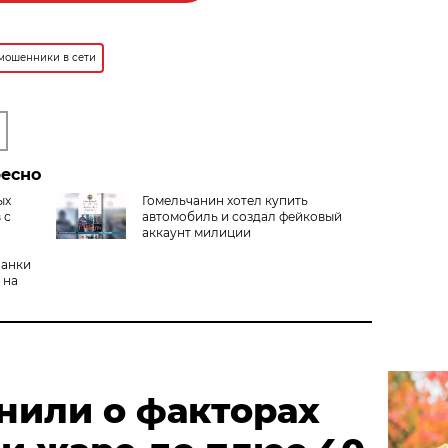
мошенники в сети
ресно
ых
Гомельчанин хотел купить
 с
автомобиль и создал фейковый
аккаунт милиции
чанки
 на
нили о факторах