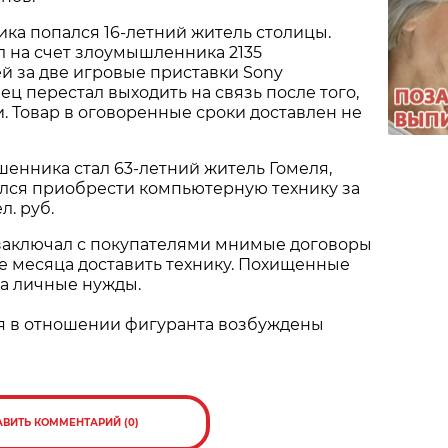
ка попался 16-летний житель столицы.
 на счет злоумышленника 2135
й за две игровые приставки Sony
вец перестал выходить на связь после того,
и. Товар в оговоренные сроки доставлен не
енника стал 63-летний житель Гомеля,
лся приобрести компьютерную технику за
л. руб.
заключал с покупателями мнимые договоры
е месяца доставить технику. Похищенные
на личные нужды.
я в отношении фигуранта возбуждены
АВИТЬ КОММЕНТАРИЙ (0)