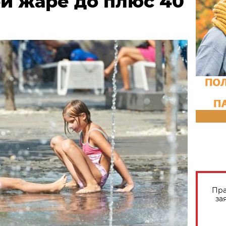
и жаре до плюс 40
Пра
за