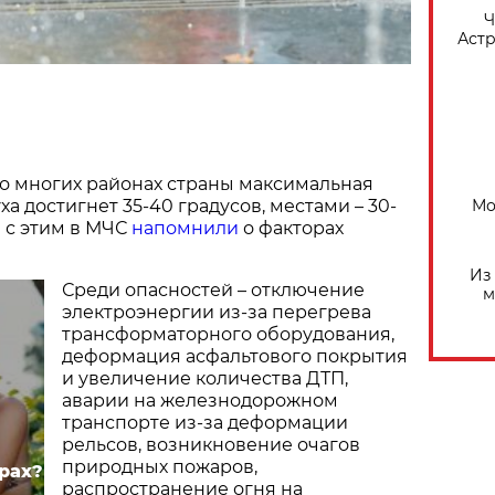
​
Астр
о многих районах страны максимальная
Мо
а достигнет 35-40 градусов, местами – 30-
и с этим в МЧС
напомнили
о факторах
Из
Среди опасностей – отключение
м
электроэнергии из-за перегрева
трансформаторного оборудования,
деформация асфальтового покрытия
и увеличение количества ДТП,
аварии на железнодорожном
транспорте из-за деформации
рельсов, возникновение очагов
природных пожаров,
рах?
распространение огня на