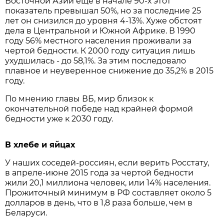
Восточной Азии ещё в начале 90-х этот
показатель превышал 50%, но за последние 25
лет он снизился до уровня 4-13%. Хуже обстоят
дела в Центральной и Южной Африке. В 1990
году 56% местного населения проживали за
чертой бедности. К 2000 году ситуация лишь
ухудшилась - до 58,1%. За этим последовало
плавное и неуверенное снижение до 35,2% в 2015
году.
По мнению главы ВБ, мир близок к
окончательной победе над крайней формой
бедности уже к 2030 году.
В хлебе и яйцах
У наших соседей-россиян, если верить Росстату,
в апреле-июне 2015 года за чертой бедности
жили 20,1 миллиона человек, или 14% населения.
Прожиточный минимум в РФ составляет около 5
долларов в день, что в 1,8 раза больше, чем в
Беларуси.