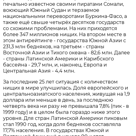
печально известное своими пиратами Сомали,
воюющий Южный Судан и терзаемое
национальными переворотами Буркина-Фасо, а
также ещё свыше четырёх десятков государств
со схожими проблемами. На них приходятся
более 347 миллионов нищих. На втором месте в
этом антирейтинге - государства Южной Азии с
231,3 млн бедняков, на третьем - страны
Восточной Азии и Тихого океана - 82,6 млн. Далее
- страны Латинской Америки и Карибского
бассейна - 29,7 млн, и, наконец, Европа и
Центральная Азия - 4,4 млн.
За последние 25 лет ситуация с количеством
нищих в мире улучшилась. Доля европейского и
центральноазиатского населения, живущая на 1,9
доллара или меньше в день, за последнюю
четверть века ни разу не превышала 7,8% (пик - в
1999 году) и в целом была гораздо ниже этого
уровня. Для стран Латинской Америки пиковым
стал 1990 год, когда доля бедняков составляла
17,7% населения. В государствах Южной и