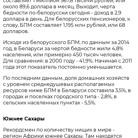
составляет 1 миллион 567,8 тысячи рублей, или
около 89,6 доллара в месяц. Выходит, черта
бедности по-белорусски сегодня - доход в 2,9
доллара в день. Для белорусских пенсионеров, к
слову, БПМ составляет 1,195 млн рублей, или 68
долларов.
Исходя из белорусского БПМ, по данным за 2014
год, в Беларуси за чертой бедности жили 4,8%
населения, или примерно 450 тысяч человек.
Для сравнения: в 2000 году - 41,9%. Начиная с 2011
года этот показатель постоянно уменьшается.
По последним данным, доля домашних хозяйств
с уровнем среднедушевых располагаемых
ресурсов ниже БПМ в Беларуси составила 3,5%, в
городах и поселках городского типа - 2,8%, в
сельских населенных пунктах - 5,5%.
Южнее Сахары
Рекордсмен по количеству нищих в мире -
регион Африки южнее Сахары. Там находятся