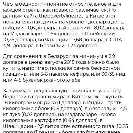
Черта бедности - понятие относительное и для
каждой страны, как правило, различается. По
данным сайта thepovertyline.net, в Китае этот
показатель находится на уровне 1 доллар в день,
в Индии - 0,6 доллара, в Австралии - 8,02 доллара,
на Мадагаскаре - 0,64 доллара, в Швейцарии -
10,25 доллара, во Франции - 7,68 доллара, в США -
4,91 доллара, в Бразилии -1,23 доллара.
Для сравнения: в Беларуси за минимум в 2,9
доллара в ценах августа 2015 года можно было
купить, например, полкилограмма бескостной
говядины, или 5-6 пакетов кефира, или 30-35 яиц,
или 4-5 буханок ржаного хлеба.
За сумму, определяющую национальную черту
бедности в странах мира, в Китае можно купить
18 килограммов риса (1 доллар), в Индии - треть
килограмма яблок (0,6 доллара), в Австралии - 4,5
кг лука (8,02 доллара), на Мадагаскаре - около
килограмма картофеля (0,64 доллара), в
Швейцарии - 2,5 литра отечественного пива (10,25
доллара), во Франции - большую бутылку вина