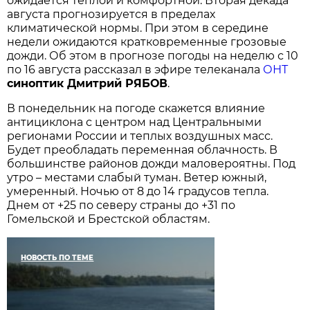
ожидается теплой и комфортной. Вторая декада
августа прогнозируется в пределах
климатической нормы. При этом в середине
недели ожидаются кратковременные грозовые
дожди. Об этом в прогнозе погоды на неделю с 10
по 16 августа рассказал в эфире телеканала
ОНТ
синоптик Дмитрий РЯБОВ
.
В понедельник на погоде скажется влияние
антициклона с центром над Центральными
регионами России и теплых воздушных масс.
Будет преобладать переменная облачность. В
большинстве районов дожди маловероятны. Под
утро – местами слабый туман. Ветер южный,
умеренный. Ночью от 8 до 14 градусов тепла.
Днем от +25 по северу страны до +31 по
Гомельской и Брестской областям.
НОВОСТЬ ПО ТЕМЕ