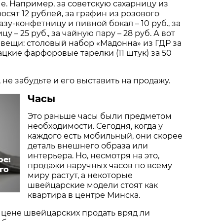
. Например, за советскую сахарницу из
осят 12 рублей, за графин из розового
 вазу-конфетницу и пивной бокал – 10 руб., за
 – 25 руб., за чайную пару – 28 руб. А вот
 вещи: столовый набор «Мадонна» из ГДР за
ацкие фарфоровые тарелки (11 штук) за 50
 не забудьте и его выставить на продажу.
Часы
Это раньше часы были предметом
необходимости. Сегодня, когда у
каждого есть мобильный, они скорее
деталь внешнего образа или
интерьера. Но, несмотря на это,
ое:
продажи наручных часов по всему
го
миру растут, а некоторые
швейцарские модели стоят как
квартира в центре Минска.
 цене швейцарских продать вряд ли