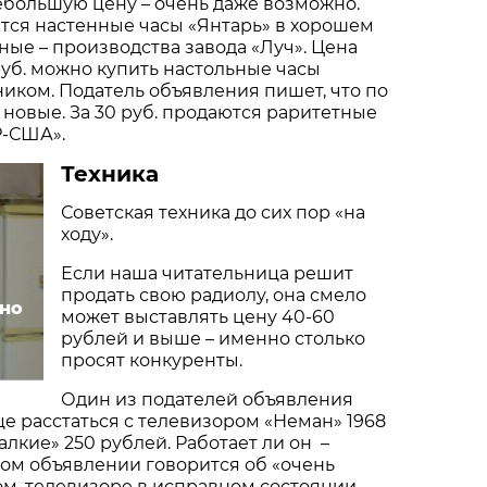
небольшую цену – очень даже возможно.
тся настенные часы «Янтарь» в хорошем
ные – производства завода «Луч». Цена
 руб. можно купить настольные часы
ником. Податель объявления пишет, что по
 новые. За 30 руб. продаются раритетные
Р-США».
Техника
Советская техника до сих пор «на
ходу».
Если наша читательница решит
продать свою радиолу, она смело
тно
может выставлять цену 40-60
рублей и выше – именно столько
просят конкуренты.
Один из подателей объявления
це расстаться с телевизором «Неман» 1968
алкие» 250 рублей. Работает ли он –
гом объявлении говорится об «очень
м, телевизоре в исправном состоянии.