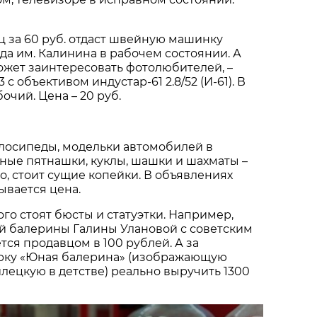
 за 60 руб. отдаст швейную машинку
да им. Калинина в рабочем состоянии. А
может заинтересовать фотолюбителей, –
с объективом индустар-61 2.8/52 (И-61). В
очий. Цена – 20 руб.
лосипеды, модельки автомобилей в
тные пятнашки, куклы, шашки и шахматы –
ло, стоит сущие копейки. В объявлениях
ывается цена.
го стоят бюсты и статуэтки. Например,
й балерины Галины Улановой с советским
ся продавцом в 100 рублей. А за
рку «Юная балерина» (изображающую
илецкую в детстве) реально выручить 1300