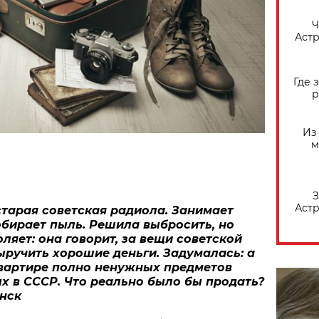
​
Астр
Где 
р
Из
м
З
Астр
старая советская радиола. Занимает
обирает пыль. Решила выбросить, но
оляет: она говорит, за вещи советской
ручить хорошие деньги. Задумалась: а
квартире полно ненужных предметов
х в СССР. Что реально было бы продать?
инск