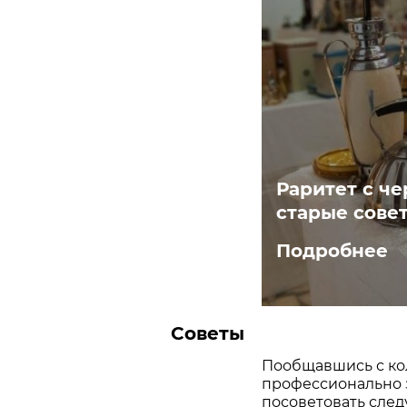
Раритет с че
старые сове
Подробнее
Советы
Пообщавшись с ко
профессионально 
посоветовать сле