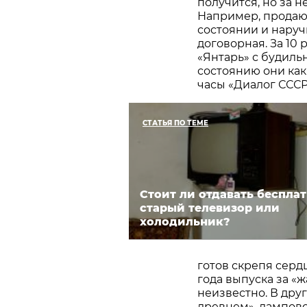
получится, но за 
Например, продаю
состоянии и наруч
договорная. За 10
«Янтарь» с будиль
состоянию они как
часы «Диалог ССС
СТАТЬЯ ПО ТЕМЕ
Стоит ли отдавать беспла
старый телевизор или
холодильник?
готов скрепя серд
года выпуска за «ж
неизвестно. В дру
древнем», лампово