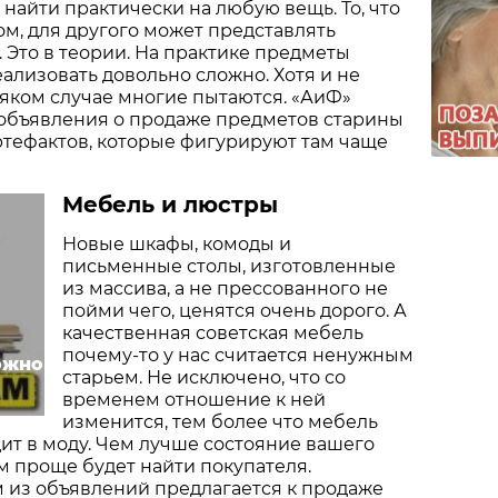
найти практически на любую вещь. То, что
ом, для другого может представлять
 Это в теории. На практике предметы
еализовать довольно сложно. Хотя и не
яком случае многие пытаются. «АиФ»
объявления о продаже предметов старины
артефактов, которые фигурируют там чаще
Мебель и люстры
Новые шкафы, комоды и
письменные столы, изготовленные
из массива, а не прессованного не
пойми чего, ценятся очень дорого. А
качественная советская мебель
почему-то у нас считается ненужным
ожно
старьем. Не исключено, что со
временем отношение к ней
изменится, тем более что мебель
дит в моду. Чем лучше состояние вашего
тем проще будет найти покупателя.
 из объявлений предлагается к продаже