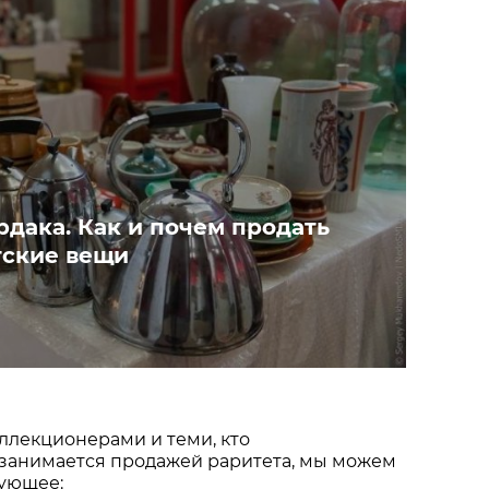
рдака. Как и почем продать
тские вещи
ллекционерами и теми, кто
занимается продажей раритета, мы можем
дующее: