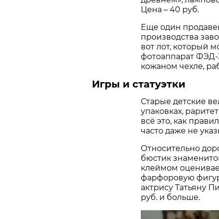
Цена – 40 руб.
Еще один продавец
производства заво
вот лот, который 
фотоаппарат ФЭД-3 
кожаном чехле, раб
Игры и статуэтки
Старые детские ве
упаковках, рарите
всё это, как прави
часто даже не указ
Относительно доро
бюстик знаменито
клеймом оценивает
фарфоровую фигу
актрису Татьяну П
руб. и больше.