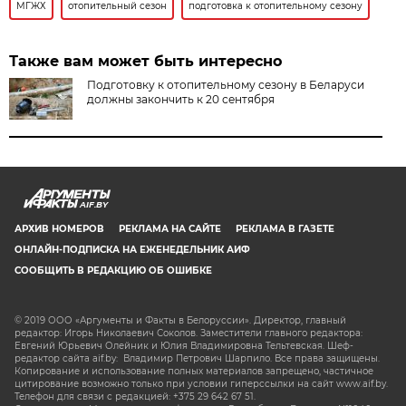
МГЖХ
отопительный сезон
подготовка к отопительному сезону
Также вам может быть интересно
Подготовку к отопительному сезону в Беларуси
должны закончить к 20 сентября
AIF.BY
АРХИВ НОМЕРОВ
РЕКЛАМА НА САЙТЕ
РЕКЛАМА В ГАЗЕТЕ
ОНЛАЙН-ПОДПИСКА НА ЕЖЕНЕДЕЛЬНИК АИФ
СООБЩИТЬ В РЕДАКЦИЮ ОБ ОШИБКЕ
© 2019 ООО «Аргументы и Факты в Белоруссии». Директор, главный
редактор: Игорь Николаевич Соколов. Заместители главного редактора:
Евгений Юрьевич Олейник и Юлия Владимировна Тельтевская. Шеф-
редактор сайта aif.by: Владимир Петрович Шарпило. Все права защищены.
Копирование и использование полных материалов запрещено, частичное
цитирование возможно только при условии гиперссылки на сайт www.aif.by.
Телефон для связи с редакцией: +375 29 642 67 51.