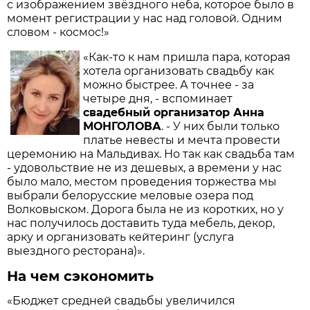
с изображением звёздного неба, которое было в
момент регистрации у нас над головой. Одним
словом - космос!»
«Как-то к нам пришла пара, которая
хотела организовать свадьбу как
можно быстрее. А точнее - за
четыре дня, - вспоминает
свадебный организатор Анна
МОНГОЛОВА
. - У них были только
платье невесты и мечта провести
церемонию на Мальдивах. Но так как свадьба там
- удовольствие не из дешевых, а времени у нас
было мало, местом проведения торжества мы
выбрали белорусские меловые озера под
Волковыском. Дорога была не из коротких, но у
нас получилось доставить туда мебель, декор,
арку и организовать кейтеринг (услуга
выездного ресторана)».
На чем сэкономить
«Бюджет средней свадьбы увеличился