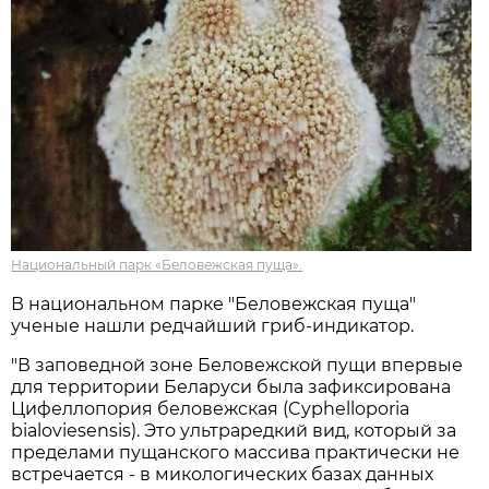
Национальный парк «Беловежская пуща».
В национальном парке "Беловежская пуща"
ученые нашли редчайший гриб-индикатор.
"В заповедной зоне Беловежской пущи впервые
для территории Беларуси была зафиксирована
Цифеллопория беловежская (Cyphelloporia
bialoviesensis). Это ультраредкий вид, который за
пределами пущанского массива практически не
встречается - в микологических базах данных