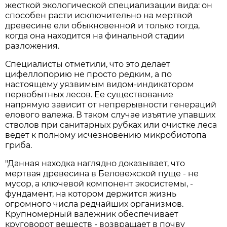
жесткой экологической специализации вида: он
способен расти исключительно на мертвой
древесине ели обыкновенной и только тогда,
когда она находится на финальной стадии
разложения.
Специалисты отметили, что это делает
цифеллопорию не просто редким, а по
настоящему уязвимым видом-индикатором
первобытных лесов. Ее существование
напрямую зависит от непрерывности генераций
елового валежа. В таком случае изъятие упавших
стволов при санитарных рубках или очистке леса
ведет к полному исчезновению микробиотопа
гриба.
"Данная находка наглядно доказывает, что
мертвая древесина в Беловежской пуще - не
мусор, а ключевой компонент экосистемы, -
фундамент, на котором держится жизнь
огромного числа редчайших организмов.
Крупномерный валежник обеспечивает
круговорот веществ - возвращает в почву