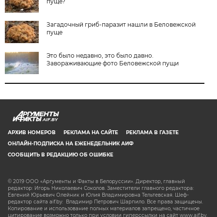
пуще?
Загадочный гриб-паразит нашли в Беловежской
пуще
Это было недавно, это было давно.
Завораживающие фото Беловежской пущи
AIF.BY
АРХИВ НОМЕРОВ
РЕКЛАМА НА САЙТЕ
РЕКЛАМА В ГАЗЕТЕ
ОНЛАЙН-ПОДПИСКА НА ЕЖЕНЕДЕЛЬНИК АИФ
СООБЩИТЬ В РЕДАКЦИЮ ОБ ОШИБКЕ
© 2019 ООО «Аргументы и Факты в Белоруссии». Директор, главный
редактор: Игорь Николаевич Соколов. Заместители главного редактора:
Евгений Юрьевич Олейник и Юлия Владимировна Тельтевская. Шеф-
редактор сайта aif.by: Владимир Петрович Шарпило. Все права защищены.
Копирование и использование полных материалов запрещено, частичное
цитирование возможно только при условии гиперссылки на сайт www.aif.by.