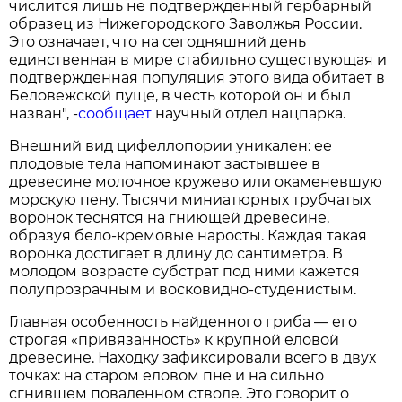
числится лишь не подтвержденный гербарный
образец из Нижегородского Заволжья России.
Это означает, что на сегодняшний день
единственная в мире стабильно существующая и
подтвержденная популяция этого вида обитает в
Беловежской пуще, в честь которой он и был
назван", -
сообщает
научный отдел нацпарка.
Внешний вид цифеллопории уникален: ее
плодовые тела напоминают застывшее в
древесине молочное кружево или окаменевшую
морскую пену. Тысячи миниатюрных трубчатых
воронок теснятся на гниющей древесине,
образуя бело-кремовые наросты. Каждая такая
воронка достигает в длину до сантиметра. В
молодом возрасте субстрат под ними кажется
полупрозрачным и восковидно-студенистым.
Главная особенность найденного гриба — его
строгая «привязанность» к крупной еловой
древесине. Находку зафиксировали всего в двух
точках: на старом еловом пне и на сильно
сгнившем поваленном стволе. Это говорит о