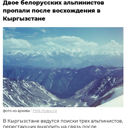
Двое белорусских альпинистов
пропали после восхождения в
Кыргызстане
фото из архива
/
РИА Новости
В Кыргызстане ведутся поиски трех альпинистов,
перестающих выходить на связь после