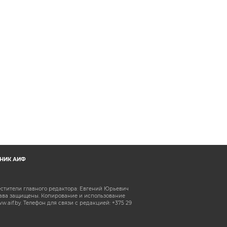
НИК АИФ
естители главного редактора: Евгений Юрьевич
рава защищены. Копирование и использование
aif.by. Телефон для связи с редакцией: +375 29