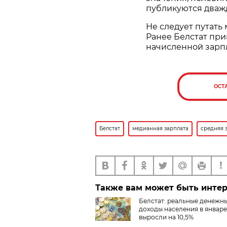
публикуются дважды
Не следует путать
Ранее Белстат пр
начисленной зарпл
ОСТ
Белстат
медианная зарплата
средняя 
Также вам может быть инте
Белстат: реальные денежн
доходы населения в январ
выросли на 10,5%