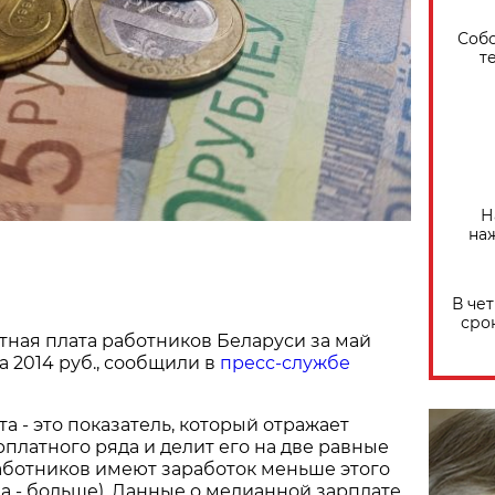
Собо
т
Н
на
В че
сро
ная плата работников Беларуси за май
а 2014 руб., сообщили в
пресс-службе
а - это показатель, который отражает
рплатного ряда и делит его на две равные
аботников имеют заработок меньше этого
а - больше). Данные о медианной зарплате