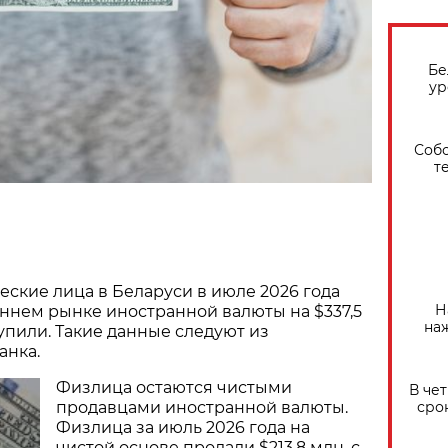
Бе
ур
Собо
т
ские лица в Беларуси в июле 2026 года
Н
ннем рынке иностранной валюты на $337,5
на
упили. Такие данные следуют из
анка.
Физлица остаются чистыми
В че
сро
продавцами иностранной валюты.
Физлица за июль 2026 года на
чистой основе продали $213,8 млн, с