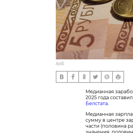
АиФ
Медианная заработ
2025 года составил
Белстата.
Медианная зарплат
сумму в центре за
части (половина р
значения, половин