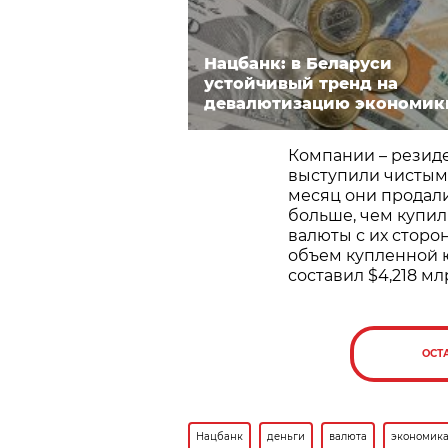
Нацбанк: в Беларуси
устойчивый тренд на
девалютизацию экономик
Компании – резиде
выступили чистым
месяц они продали
больше, чем купили
валюты с их сторо
объем купленной 
составил $4,218 мл
ОСТ
Нацбанк
деньги
валюта
экономик