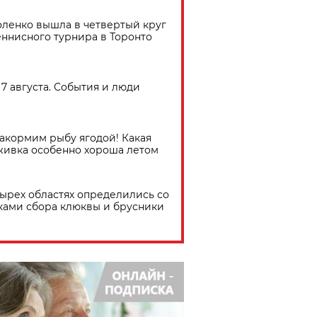
ленко вышла в четвертый круг
еннисного турнира в Торонто
7 августа. События и люди
акормим рыбу ягодой! Какая
живка особенно хороша летом
тырех областях определились со
ками сбора клюквы и брусники