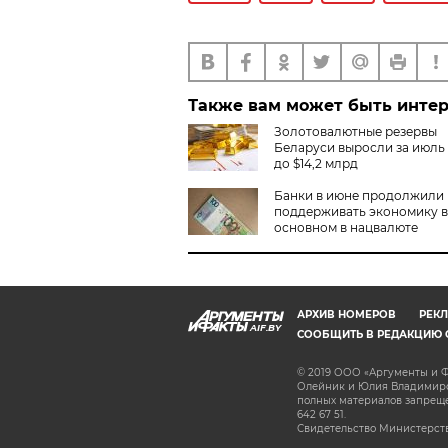
Также вам может быть инте
Золотовалютные резервы
Беларуси выросли за июль
до $14,2 млрд
Банки в июне продолжили
поддерживать экономику в
основном в нацвалюте
АРХИВ НОМЕРОВ
РЕКЛ
AIF.BY
СООБЩИТЬ В РЕДАКЦИЮ 
© 2019 ООО «Аргументы и Ф
Олейник и Юлия Владимиров
полных материалов запрещен
642 67 51.
Свидетельство Министерств