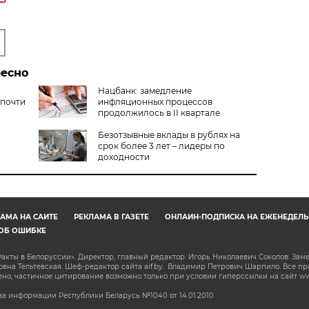
ресно
Нацбанк: замедление
 почти
инфляционных процессов
продолжилось в II квартале
Безотзывные вклады в рублях на
срок более 3 лет – лидеры по
доходности
АМА НА САЙТЕ
РЕКЛАМА В ГАЗЕТЕ
ОНЛАЙН-ПОДПИСКА НА ЕЖЕНЕДЕЛЬ
ОБ ОШИБКЕ
акты в Белоруссии». Директор, главный редактор: Игорь Николаевич Соколов. Зам
на Тельтевская. Шеф-редактор сайта aif.by: Владимир Петрович Шарпило. Все п
о, частичное цитирование возможно только при условии гиперссылки на сайт www.
а информации Республики Беларусь №1040 от 14.01.2010