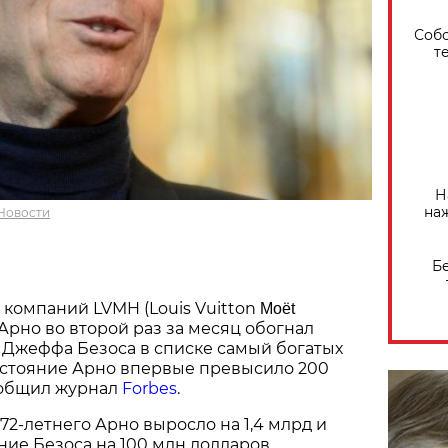
Собо
т
Н
на
Новости
Б
компаний LVMH (Louis Vuitton
Moët
Арно во второй раз за месяц обогнал
 Джеффа Безоса в списке самый богатых
остояние Арно впервые превысило 200
ообщил журнал
Forbes
.
 72-летнего Арно выросло на 1,4 млрд и
ие Безоса на 100 млн долларов.