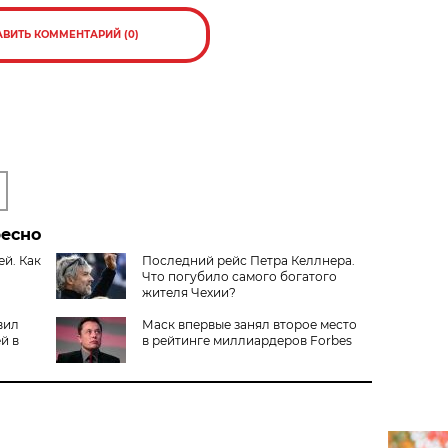
АВИТЬ КОММЕНТАРИЙ (0)
ресно
й. Как
Последний рейс Петра Келлнера.
Что погубило самого богатого
жителя Чехии?
вил
Маск впервые занял второе место
й в
в рейтинге миллиардеров Forbes