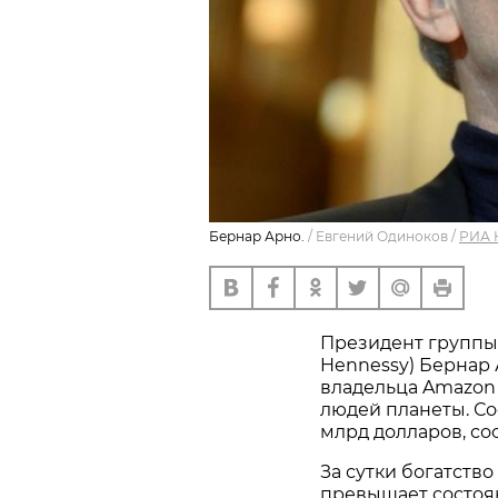
Бернар Арно.
/
Евгений Одиноков
/
РИА 
Президент группы 
Hennessy) Бернар 
владельца Amazon
людей планеты. С
млрд долларов, с
За сутки богатство
превышает состоян