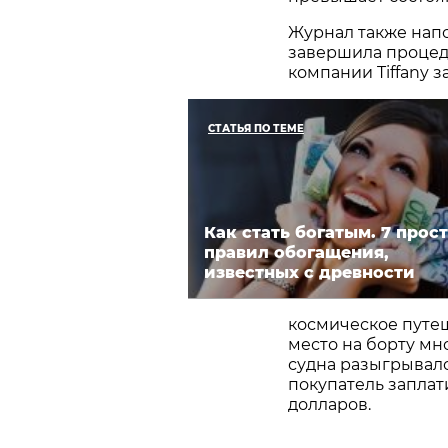
Журнал также напо
завершила проце
компании Tiffany за
СТАТЬЯ ПО ТЕМЕ
Как стать богатым. 7 прос
правил обогащения,
известных с древности
космическое путеш
место на борту мн
судна разыгрывал
покупатель заплат
долларов.