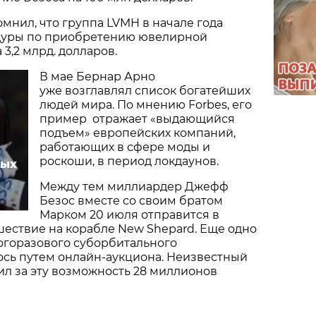
мнил, что группа LVMH в начале года
дуры по приобретению ювелирной
 3,2 млрд. долларов.
В мае Бернар Арно
уже возглавлял список богатейших
людей мира. По мнению Forbes, его
пример отражает «выдающийся
подъем» европейских компаний,
работающих в сфере моды и
роскоши, в период локдаунов.
тых
Между тем миллиардер Джефф
Безос вместе со своим братом
Марком 20 июля отправится в
ествие на корабле New Shepard. Еще одно
огоразового суборбитального
ось путем онлайн-аукциона. Неизвестный
ил за эту возможность 28 миллионов