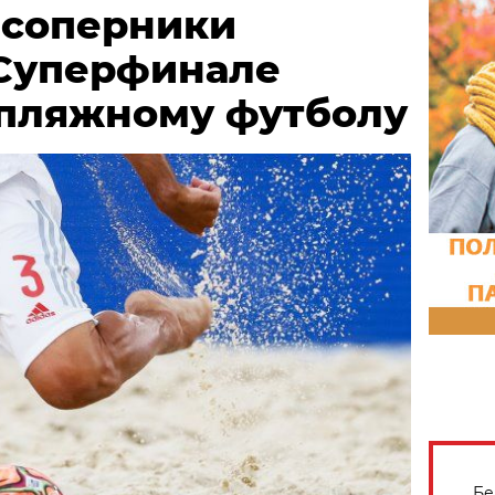
 соперники
 Суперфинале
 пляжному футболу
Бе