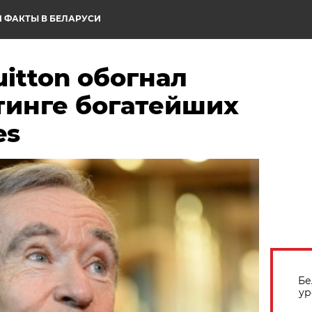
 ФАКТЫ В БЕЛАРУСИ
uitton обогнал
тинге богатейших
es
Бе
ур