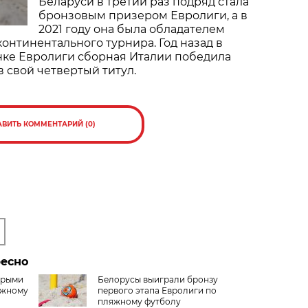
Беларуси в третий раз подряд стала
бронзовым призером Евролиги, а в
2021 году она была обладателем
континентального турнира. Год назад в
е Евролиги сборная Италии победила
в свой четвертый титул.
АВИТЬ КОММЕНТАРИЙ (0)
ресно
орыми
Белорусы выиграли бронзу
яжному
первого этапа Евролиги по
пляжному футболу