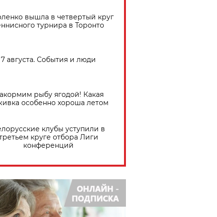
ленко вышла в четвертый круг
еннисного турнира в Торонто
7 августа. События и люди
акормим рыбу ягодой! Какая
живка особенно хороша летом
елорусские клубы уступили в
третьем круге отбора Лиги
конференций