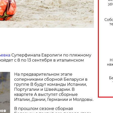
ур
Собо
т
ьевка
Суперфинала Евролиги по пляжному
Н
ойдет с 8 по 13 сентября в итальянском
на
На предварительном этапе
Б
соперниками сборной Беларуси в
группе В будут команды Испании,
Португалии и Швейцарии. В
квартете А выступят сборные
Италии, Дании, Германии и Молдовы.
В прошлом сезоне сборная
нов