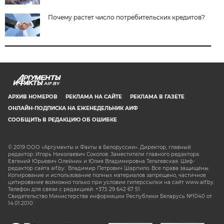
Почему растет число потребительских кредитов?
AIF.BY
АРХИВ НОМЕРОВ
РЕКЛАМА НА САЙТЕ
РЕКЛАМА В ГАЗЕТЕ
ОНЛАЙН-ПОДПИСКА НА ЕЖЕНЕДЕЛЬНИК АИФ
СООБЩИТЬ В РЕДАКЦИЮ ОБ ОШИБКЕ
© 2019 ООО «Аргументы и Факты в Белоруссии». Директор, главный
редактор: Игорь Николаевич Соколов. Заместители главного редактора:
Евгений Юрьевич Олейник и Юлия Владимировна Тельтевская. Шеф-
редактор сайта aif.by: Владимир Петрович Шарпило. Все права защищены.
Копирование и использование полных материалов запрещено, частичное
цитирование возможно только при условии гиперссылки на сайт www.aif.by.
Телефон для связи с редакцией: +375 29 642 67 51.
Свидетельство Министерства информации Республики Беларусь №1040 от
14.01.2010