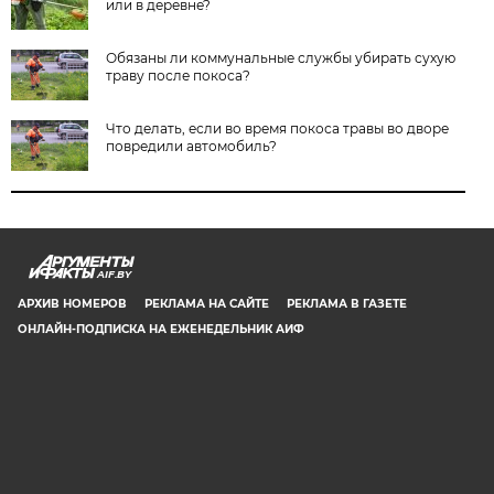
или в деревне?
Обязаны ли коммунальные службы убирать сухую
траву после покоса?
Что делать, если во время покоса травы во дворе
повредили автомобиль?
AIF.BY
АРХИВ НОМЕРОВ
РЕКЛАМА НА САЙТЕ
РЕКЛАМА В ГАЗЕТЕ
ОНЛАЙН-ПОДПИСКА НА ЕЖЕНЕДЕЛЬНИК АИФ
СООБЩИТЬ В РЕДАКЦИЮ ОБ ОШИБКЕ
© 2019 ООО «Аргументы и Факты в Белоруссии». Директор, главный
редактор: Игорь Николаевич Соколов. Заместители главного редактора:
Евгений Юрьевич Олейник и Юлия Владимировна Тельтевская. Шеф-
редактор сайта aif.by: Владимир Петрович Шарпило. Все права защищены.
Копирование и использование полных материалов запрещено, частичное
цитирование возможно только при условии гиперссылки на сайт www.aif.by.