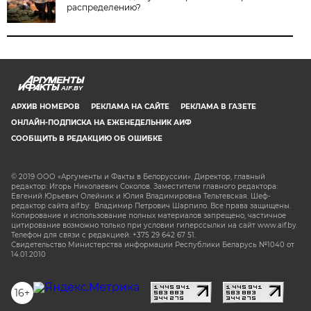
распределению?
AIF.BY
АРХИВ НОМЕРОВ
РЕКЛАМА НА САЙТЕ
РЕКЛАМА В ГАЗЕТЕ
ОНЛАЙН-ПОДПИСКА НА ЕЖЕНЕДЕЛЬНИК АИФ
СООБЩИТЬ В РЕДАКЦИЮ ОБ ОШИБКЕ
© 2019 ООО «Аргументы и Факты в Белоруссии». Директор, главный
редактор: Игорь Николаевич Соколов. Заместители главного редактора:
Евгений Юрьевич Олейник и Юлия Владимировна Тельтевская. Шеф-
редактор сайта aif.by: Владимир Петрович Шарпило. Все права защищены.
Копирование и использование полных материалов запрещено, частичное
цитирование возможно только при условии гиперссылки на сайт www.aif.by.
Телефон для связи с редакцией: +375 29 642 67 51.
Свидетельство Министерства информации Республики Беларусь №1040 от
14.01.2010
16+