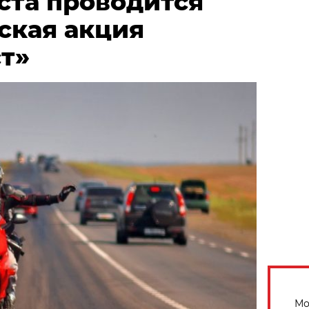
уста проводится
ская акция
т»
Мо