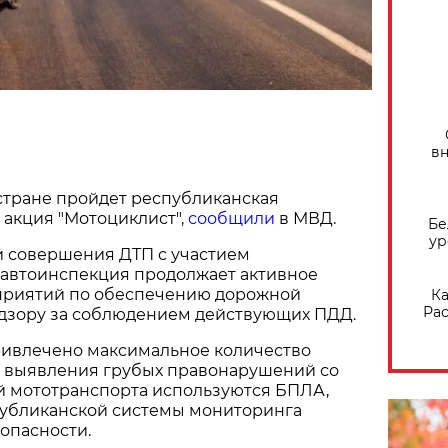
вн
в стране пройдет республиканская
акция "Мотоциклист",
сообщили
в МВД.
Бе
ур
и совершения ДТП с участием
савтоинспекция продолжает активное
приятий по обеспечению дорожной
Ка
Рас
адзору за соблюдением действующих ПДД.
ивлечено максимальное количество
я выявления грубых правонарушений со
й мототранспорта используются БПЛА,
убликанской системы мониторинга
опасности.