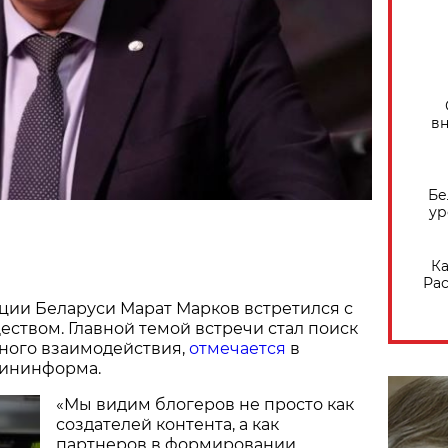
вн
Бе
ур
Ка
Рас
ии Беларуси Марат Марков встретился с
ством. Главной темой встречи стал поиск
вного взаимодействия,
отмечается
в
Мининформа.
«Мы видим блогеров не просто как
создателей контента, а как
партнеров в формировании