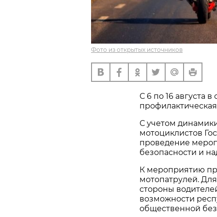
Фото из открытых источников
С 6 по 16 августа 
профилактическая 
С учетом динамик
мотоциклистов Го
проведение меро
безопасности и н
К мероприятию пр
мотопатрулей. Дл
стороны водителе
возможности респ
общественной без