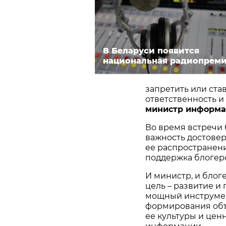
В Беларуси появится
национальная радиопрем
запретить или ста
ответственность и
министр информ
Во время встречи 
важность достове
ее распространени
поддержка блогерс
И министр, и блог
цель – развитие и
мощный инструмен
формирования объ
ее культуры и цен