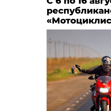
С 6 по 16 авг
республикан
«Мотоциклис