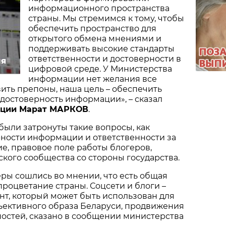
информационного пространства
страны. Мы стремимся к тому, чтобы
обеспечить пространство для
открытого обмена мнениями и
поддерживать высокие стандарты
ответственности и достоверности в
ия
цифровой среде. У Министерства
информации нет желания все
вить препоны, наша цель – обеспечить
 достоверность информации», – сказал
ации Марат МАРКОВ
.
были затронуты такие вопросы, как
рности информации и ответственности за
е, правовое поле работы блогеров,
кого сообщества со стороны государства.
еры сошлись во мнении, что есть общая
 процветание страны. Соцсети и блоги –
т, который может быть использован для
ективного образа Беларуси, продвижения
ностей, сказано в сообщении министерства