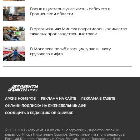
Взрыв в цистерне унес жизнь рабочего в
Гродненской области
В организациях Минска сократилось количество
тяжелых производственных травм
В Могилеве погиб сварщик, упав в шахту
грузового лифта
AIF.BY
АРХИВ НОМЕРОВ
РЕКЛАМА НА САЙТЕ
РЕКЛАМА В ГАЗЕТЕ
ОНЛАЙН-ПОДПИСКА НА ЕЖЕНЕДЕЛЬНИК АИФ
СООБЩИТЬ В РЕДАКЦИЮ ОБ ОШИБКЕ
© 2019 ООО «Аргументы и Факты в Белоруссии». Директор, главный
редактор: Игорь Николаевич Соколов. Заместители главного редактора:
Евгений Юрьевич Олейник и Юлия Владимировна Тельтевская. Шеф-