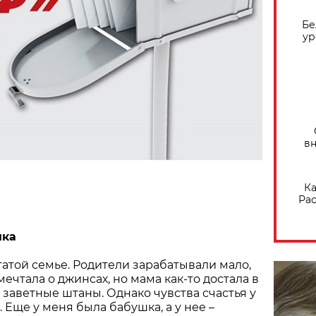
Бе
ур
вн
Ка
Рас
пка
гатой семье. Родители зарабатывали мало,
 мечтала о джинсах, но мама как-то достала в
заветные штаны. Однако чувства счастья у
 Еще у меня была бабушка, а у нее –