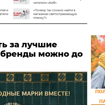
читатели «АиФ»
етей и
«Почему так сложно найти в
татели
магазинах светоотражающую
пленку?»
ть за лучшие
 бренды можно до