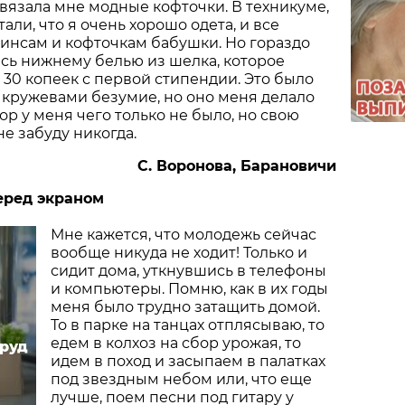
 вязала мне модные кофточки. В техникуме,
тали, что я очень хорошо одета, и все
инсам и кофточкам бабушки. Но гораздо
сь нижнему белью из шелка, которое
й 30 копеек с первой стипендии. Это было
с кружевами безумие, но оно меня делало
пор у меня чего только не было, но свою
е забуду никогда.
С. Воронова, Барановичи
еред экраном
Мне кажется, что молодежь сейчас
вообще никуда не ходит! Только и
сидит дома, уткнувшись в телефоны
и компьютеры. Помню, как в их годы
меня было трудно затащить домой.
То в парке на танцах отплясываю, то
едем в колхоз на сбор урожая, то
руд
идем в поход и засыпаем в палатках
под звездным небом или, что еще
лучше, поем песни под гитару у