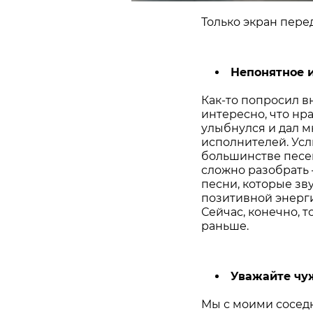
Только экран перед
Непонятное 
Как-то попросил в
интересно, что нр
улыбнулся и дал 
исполнителей. Ус
большинстве песен
сложно разобрать –
песни, которые зв
позитивной энерги
Сейчас, конечно, т
раньше.
Уважайте чу
Мы с моими соседк