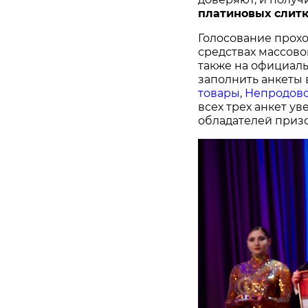
платиновых слитк
Голосование прохо
средствах массово
также на официал
заполнить анкеты 
товары
,
Непродово
всех трех анкет у
обладателей призо