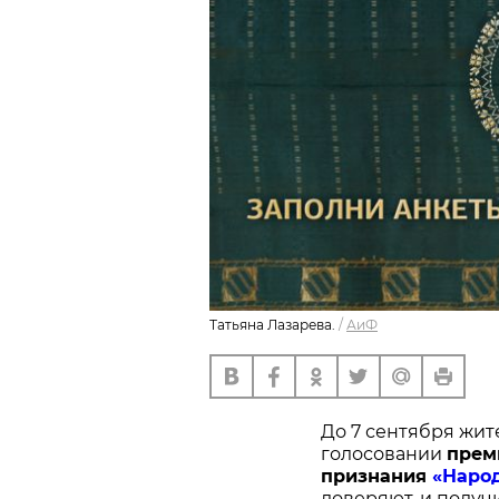
Татьяна Лазарева.
/
АиФ
До 7 сентября жит
голосовании
п
рем
признания
«Наро
доверяют, и получ