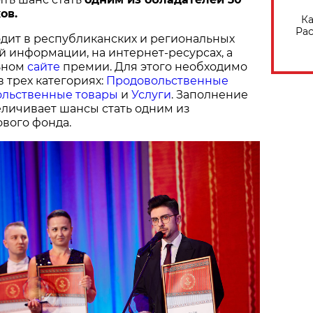
ов.
Ка
Рас
дит в республиканских и региональных
й информации, на интернет-ресурсах, а
ьном
сайте
премии. Для этого необходимо
в трех категориях:
Продовольственные
льственные товары
и
Услуги
. Заполнение
величивает шансы стать одним из
вого фонда.