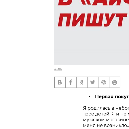
АиФ
Первая поку
Я родилась в небо
трое детей. Я и не
мужском магазине 
меня не возникло…