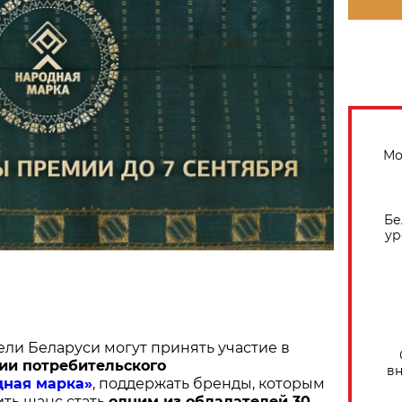
Мо
Бе
ур
ели Беларуси могут принять участие в
ии потребительского
вн
дная марка»
, поддержать бренды, которым
ить шанс стать
одним из обладателей 30