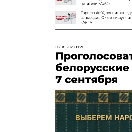
читатели «АиФ»
Тарифы ЖКХ, воспитание д
заповеди… О чем пишут чи
«АиФ»
06.08.2026 19:20
Проголосова
белорусские
7 сентября