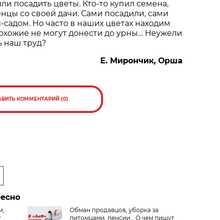
ли посадить цветы. Кто-то купил семена,
енцы со своей дачи. Сами посадили, сами
-садом. Но часто в наших цветах находим
охожие не могут донести до урны… Неужели
ь наш труд?
Е. Мирончик, Орша
АВИТЬ КОММЕНТАРИЙ (0)
ресно
и,
Обман продавцов, уборка за
т
питомцами, пенсии… О чем пишут