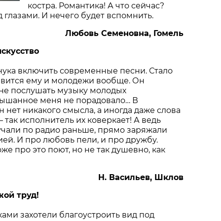
костра. Романтика! А что сейчас?
 глазами. И нечего будет вспомнить.
Любовь Семеновна, Гомель
искусство
нука включить современные песни. Стало
авится ему и молодежи вообще. Он
мне послушать музыку молодых
лышанное меня не порадовало… В
 нет никакого смысла, а иногда даже слова
 так исполнитель их коверкает! А ведь
учали по радио раньше, прямо заряжали
ей. И про любовь пели, и про дружбу.
оже про это поют, но не так душевно, как
Н. Васильев, Шклов
жой труд!
ами захотели благоустроить вид под