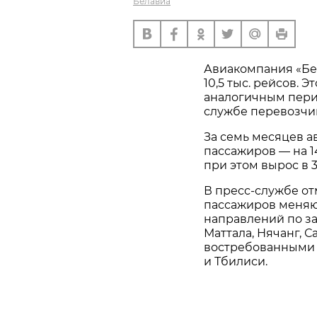
Белавиа
Авиакомпания «Бе
10,5 тыс. рейсов. 
аналогичным пери
службе перевозчи
За семь месяцев а
пассажиров — на 1
при этом вырос в 3,
В пресс-службе о
пассажиров меняют
направлений по за
Маттала, Нячанг, С
востребованными б
и Тбилиси.