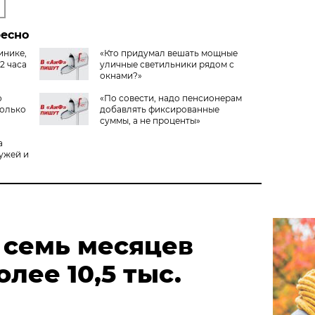
ресно
инике,
«Кто придумал вешать мощные
2 часа
уличные светильники рядом с
окнами?»
о
«По совести, надо пенсионерам
только
добавлять фиксированные
суммы, а не проценты»
а
мужей и
 семь месяцев
лее 10,5 тыс.