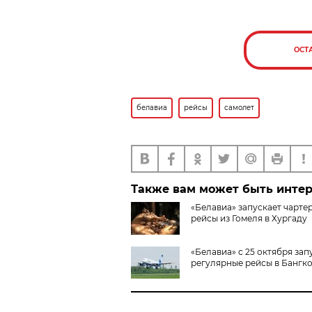
ОСТ
белавиа
рейсы
самолет
Также вам может быть инте
«Белавиа» запускает чарте
рейсы из Гомеля в Хургаду
«Белавиа» с 25 октября зап
регулярные рейсы в Бангк