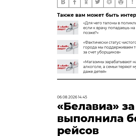
Также вам может быть инте
«Для чего талоны в поликл
если к врачу попадаешь на 
позже?»
«Фактически статус чистог
города мы поддерживаем 
за счет уборщиков»
«Магазины зарабатывают н
алкоголе, а семьи теряют 
даже детей»
06.08.2026 14:45
«Белавиа» за
выполнила бо
рейсов