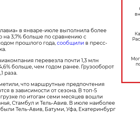
вн
лавиа» в январе-июле выполнила более
Ка
Это на 3,7% больше по сравнению с
Рас
одом прошлого года,
сообщили
в пресс-
ка.
Мог
виакомпания перевезла почти 1,3 млн
п
4,6% больше, чем годом ранее. Грузооборот
1 раза.
тметили, что маршрутные предпочтения
ся в зависимости от сезона. В топ-5
грузке по итогам семи месяцев вошли
анья, Стамбул и Тель-Авив. В июле наиболее
ыли Тель-Авив, Батуми, Уфа, Екатеринбург