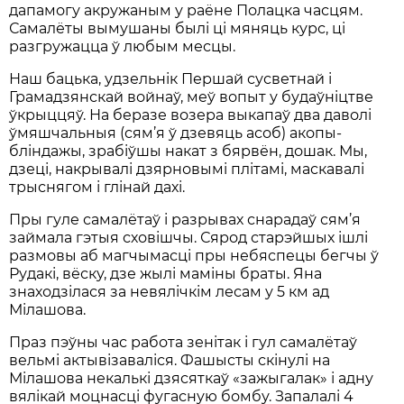
дапамогу акружаным у раёне Полацка часцям.
Самалёты вымушаны былі ці мяняць курс, ці
разгружацца ў любым месцы.
Наш бацька, удзельнік Першай сусветнай і
Грамадзянскай войнаў, меў вопыт у будаўніцтве
ўкрыццяў. На беразе возера выкапаў два даволі
ўмяшчальныя (сям’я ў дзевяць асоб) акопы-
бліндажы, зрабіўшы накат з бярвён, дошак. Мы,
дзеці, накрывалі дзярновымі плітамі, маскавалі
трыснягом і глінай дахі.
Пры гуле самалётаў і разрывах снарадаў сям’я
займала гэтыя сховішчы. Сярод старэйшых ішлі
размовы аб магчымасці пры небяспецы бегчы ў
Рудакі, вёску, дзе жылі маміны браты. Яна
знаходзілася за невялічкім лесам у 5 км ад
Мілашова.
Праз пэўны час работа зенітак і гул самалётаў
вельмі актывізаваліся. Фашысты скінулі на
Мілашова некалькі дзясяткаў «зажыгалак» і адну
вялікай моцнасці фугасную бомбу. Запалалі 4