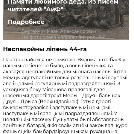
Памяти любимого деда. Из писем
читателей "АиФ"
Подробнее
Неспакойны ліпень 44-га
Пачатак вайны я не памятаю. Вядома, што баёў у
нашым рэгіёне не было, а вось ліпень 44-га
аказаўся неспакойным для мірнага насельніцтва.
Немцы адступалі не толькі разрозненымі групамі,
але і цэлымі рэгулярнымі падраздзяленнямі. З
усходняга боку Мілашова пралягалі дзве
шасейныя дарогі: тракт Мёры – Друя і бальшак
Друя – Дрыса (Верхнядзвінск). Гэтыя дарогі
выкарыстоўваліся і адступаючымі немцамі, і
наступаючымі савецкімі падраздзяленнямі. У
невялічкім лясочку Пушулаты былі абсталяваны
зенітныя батарэі, якія сваім агнём закрывалі курс
фашысцкім бамбардзіроўшчыкам рухацца на