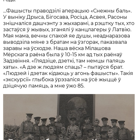
…Фашысты праводзілі аперацыю «Снежны баль».
У выніку Дрыса, Бігосава, Росіца, Асвея, Расоны
знішчаліся дашчэнту з жыхарамі, а рэштку тых, хто
застаўся ў жывых, зганялі ў канцлагеры ў Латвію.
Мая мама, вечны спакой яе душы, неаднаразова
выводзіла мяне з братам на ўзгорак, паказвала
заравы на ўсходзе. Наша вёска Мілашова
Мёрскага раёна была ў 10-15 км ад тых раёнаў
Задзвіння. «Глядзіце, дзеткі, там немцы паляць
хаты». «А дзе ж людзям спаць? – пытаўся брат.
«Людзей і дзетак кідаюць у агонь фашысты». Такія
«экскурсіі» глыбока ўрэзаліся на ўсё жыццё ў
дзіцячую памяць, а мне ўжо 85.