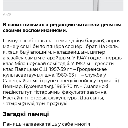
АиФ
В своих письмах в редакцию читатели делятся
своими воспоминаниями.
Пачну з асабістага: я - сёмае дзіця бацькоў, апроч
мяне ў сям’і было пяцёра сясцёр і брат. На жаль,
я, хаця быў апошнім, маладзейшым, цяпер
аказаўся самым старэйшым. У 1947 годзе – першы
клас Мілашоўскай сямігодкі. У 1957-м – дзесяты
клас Павяцкай СШ. 1957-59 гг. – Гродзенскае
культасветвучылішча. 1960-63 гг. – служба ў
Савецкай арміі і групе савецкіх войск у Германіі (г.
Веймар, Бухенвальд). 1965-70 гг. – Смаленскі
педінстытут, гістарычны факультэт завочна.
Настаўнік гісторыі, фізкультуры. Два сыны,
чатыры ўнукі, тры праўнукі.
Загадкі памяці
Памяць чалавека таіць у сабе многія