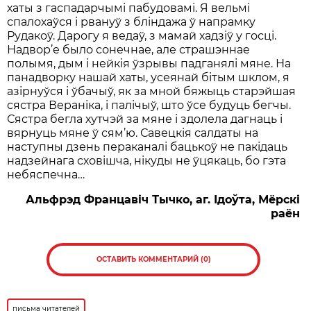
хаты з гаспадарчымі пабудовамі. Я вельмі
спалохаўся і рвануў з бліндажа ў напрамку
Рудакоў. Дарогу я ведаў, з мамай хадзіў у госці.
Надвор’е было сонечнае, але страшэннае
полымя, дым і нейкія ўзрывы падганялі мяне. На
панадворку нашай хаты, усеянай бітым шклом, я
азірнуўся і ўбачыў, як за мной бяжыць старэйшая
сястра Вераніка, і палічыў, што ўсе будуць бегчы.
Сястра бегла хутчэй за мяне і здолела дагнаць і
вярнуць мяне ў сям’ю. Савецкія салдаты на
наступны дзень пераканалі бацькоў не пакідаць
надзейнага сховішча, нікуды не ўцякаць, бо гэта
небяспечна…
Альфрэд Францавіч Тычко, аг. Ідоўта, Мёрскі
раён
ОСТАВИТЬ КОММЕНТАРИЙ (0)
письма читателей