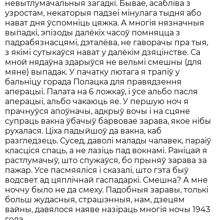
невытлумачальныя загадкі. Бывае, асабліва з
узростам, некаторыя падзеі мінулага тыдня або
нават дня ўспомніць цяжка. А многія нязначныя
выпадкі, эпізоды далёкіх часоў помняцца з
падрабязнасцямі, дэталёва, не гаворачы пра тыя,
з якімі сутыкаўся нават у далёкім дзяцінстве. Са
мной нядаўна здарыўся не вельмі смешны (для
мяне) выпадак. У пачатку лютага я трапіў у
бальніцу горада Полацка для правядзення
аперацыi. Палата на 6 ложкаў, і ўсе альбо пасля
аперацыі, альбо чакаюць яе. У першую ноч я
прачнуўся апоўначы, адкрыў вочы і на сцяне
супраць вакна ўбачыў барвовае зарава, якое нібы
рухалася. Ціха падыйшоў да вакна, каб
разгледзець. Сусед, даволі малады чалавек, параіў
класціся спаць, а не лазіць пад вокнамі. Раніцай я
растлумачыў, што спужаўся, бо прыняў зарава за
пажар. Усе пасмяяліся і сказалі, што гэта быў
водсвет ад цяплічнай гаспадаркі. Смешна? А мне
ноччу было не да смеху. Падобныя заравы, толькі
больш жудасныя, страшэнныя, нам, дзецям
вайны, давялося наяве назіраць многія ночы 1943
года.