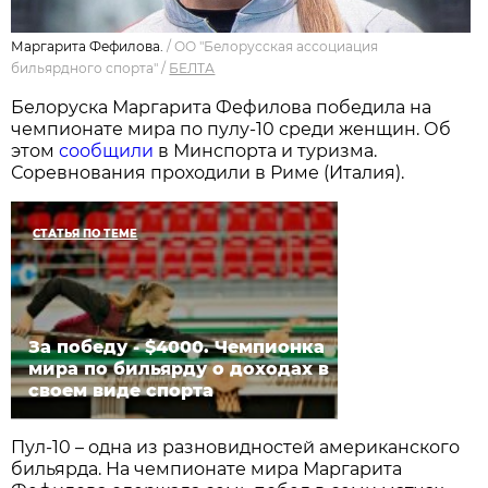
Маргарита Фефилова.
/
ОО "Белорусская ассоциация
бильярдного спорта"
/
БЕЛТА
Белоруска Маргарита Фефилова победила на
чемпионате мира по пулу-10 среди женщин. Об
этом
сообщили
в Минспорта и туризма.
Соревнования проходили в Риме (Италия).
СТАТЬЯ ПО ТЕМЕ
За победу - $4000. Чемпионка
мира по бильярду о доходах в
своем виде спорта
Пул-10 – одна из разновидностей американского
бильярда. На чемпионате мира Маргарита