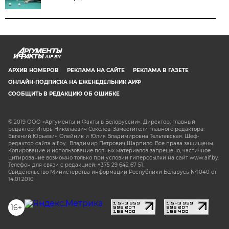
AIF.BY
АРХИВ НОМЕРОВ
РЕКЛАМА НА САЙТЕ
РЕКЛАМА В ГАЗЕТЕ
ОНЛАЙН-ПОДПИСКА НА ЕЖЕНЕДЕЛЬНИК АИФ
СООБЩИТЬ В РЕДАКЦИЮ ОБ ОШИБКЕ
© 2019 ООО «Аргументы и Факты в Белоруссии». Директор, главный
редактор: Игорь Николаевич Соколов. Заместители главного редактора:
Евгений Юрьевич Олейник и Юлия Владимировна Тельтевская. Шеф-
редактор сайта aif.by: Владимир Петрович Шарпило. Все права защищены.
Копирование и использование полных материалов запрещено, частичное
цитирование возможно только при условии гиперссылки на сайт www.aif.by.
Телефон для связи с редакцией: +375 29 642 67 51.
Свидетельство Министерства информации Республики Беларусь №1040 от
14.01.2010
16+