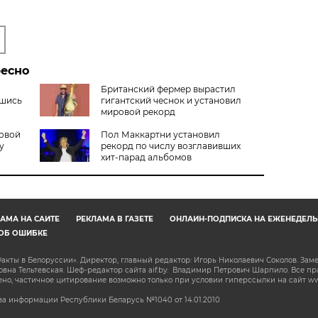
ресно
Британский фермер вырастил
вшись
гигантский чеснок и установил
мировой рекорд
овой
Пол Маккартни установил
у
рекорд по числу возглавивших
хит-парад альбомов
АМА НА САЙТЕ
РЕКЛАМА В ГАЗЕТЕ
ОНЛАЙН-ПОДПИСКА НА ЕЖЕНЕДЕЛЬ
ОБ ОШИБКЕ
акты в Белоруссии». Директор, главный редактор: Игорь Николаевич Соколов. Зам
на Тельтевская. Шеф-редактор сайта aif.by: Владимир Петрович Шарпило. Все п
о, частичное цитирование возможно только при условии гиперссылки на сайт www.
а информации Республики Беларусь №1040 от 14.01.2010