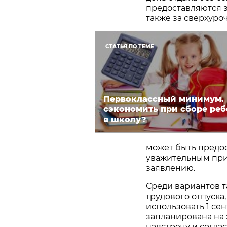
предоставляются з
также за сверхуро
СТАТЬЯ ПО ТЕМЕ
Первоклассный минимум.
сэкономить при сборе реб
в школу?
может быть предо
уважительным при
заявлению.
Среди вариантов т
трудового отпуска
использовать 1 сен
запланирована на 
навстречу и соглас