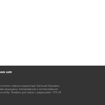
НИК АИФ
естители главного редактора: Евгений Юрьевич
рава защищены. Копирование и использование
aif.by. Телефон для связи с редакцией: +375 29