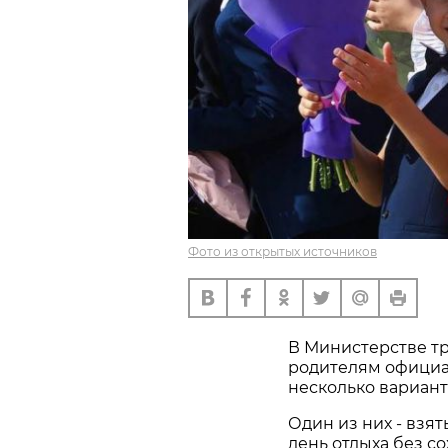
Фото из открытых источников
В Министерстве т
родителям официал
несколько вариант
Один из них - взят
день отдыха без с