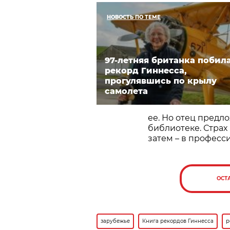
НОВОСТЬ ПО ТЕМЕ
97-летняя британка побил
рекорд Гиннесса,
прогулявшись по крылу
самолета
ее. Но отец предл
библиотеке. Страх
затем – в професс
ОСТ
зарубежье
Книга рекордов Гиннесса
р