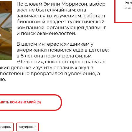
Бе
По словам Эмили Моррисон, выбор
ста
акул не был случайным: она
занимается их изучением, работает
биологом и владеет туристической
компанией, организующей дайвинг
и поиск окаменелостей.
а
В целом интерес к хищникам у
американки появился еще в детстве:
в 8 лет она посмотрела фильм
«Челюсти», сюжет которого напугал
ожил девочке изучить реальных акул в
 постепенно превратился в увлечение, а
ию.
АВИТЬ КОММЕНТАРИЙ (0)
екорды
татуировки