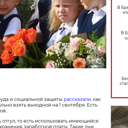
В Бр
из
В 
ц
Бе
ста
руда и социальной защиты
рассказали
, как
ьно взять выходной на 1 сентября. Есть
ов.
ь отгул, то есть использовать имеющийся
охранения заработной платы. Такие дни