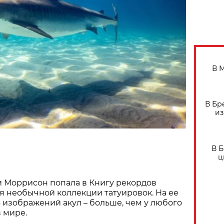
В 
В Бр
из
В 
ц
 Моррисон попала в Книгу рекордов
я необычной коллекции татуировок. На ее
6 изображений акул – больше, чем у любого
в мире.