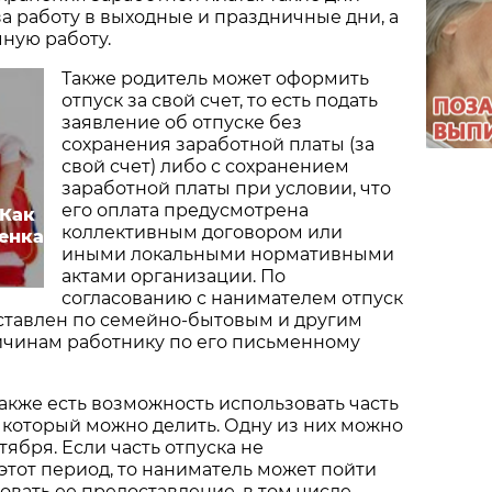
а работу в выходные и праздничные дни, а
чную работу.
Также родитель может оформить
отпуск за свой счет, то есть подать
заявление об отпуске без
сохранения заработной платы (за
свой счет) либо с сохранением
заработной платы при условии, что
его оплата предусмотрена
 Как
коллективным договором или
енка
иными локальными нормативными
актами организации. По
согласованию с нанимателем отпуск
ставлен по семейно-бытовым и другим
чинам работнику по его письменному
акже есть возможность использовать часть
, который можно делить. Одну из них можно
тября. Если часть отпуска не
этот период, то наниматель может пойти
овать ее предоставление, в том числе