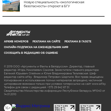
Новую специальность «экологическая
безопасность» откроют в БГУ
AIF.BY
АРХИВ НОМЕРОВ
РЕКЛАМА НА САЙТЕ
РЕКЛАМА В ГАЗЕТЕ
ОНЛАЙН-ПОДПИСКА НА ЕЖЕНЕДЕЛЬНИК АИФ
СООБЩИТЬ В РЕДАКЦИЮ ОБ ОШИБКЕ
© 2019 ООО «Аргументы и Факты в Белоруссии». Директор, главный
редактор: Игорь Николаевич Соколов. Заместители главного редактора:
Евгений Юрьевич Олейник и Юлия Владимировна Тельтевская. Шеф-
редактор сайта aif.by: Владимир Петрович Шарпило. Все права защищены.
Копирование и использование полных материалов запрещено, частичное
цитирование возможно только при условии гиперссылки на сайт www.aif.by.
Телефон для связи с редакцией: +375 29 642 67 51.
Свидетельство Министерства информации Республики Беларусь №1040 от
14.01.2010
16+