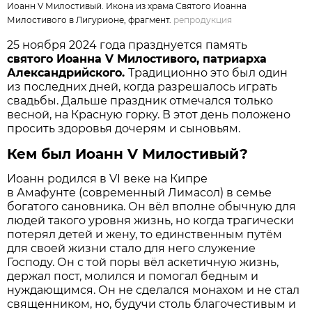
Иоанн V Милостивый. Икона из храма Святого Иоанна
Милостивого в Лигурионе, фрагмент.
репродукция
25 ноября 2024 года празднуется память
святого Иоанна V Милостивого, патриарха
Александрийского.
Традиционно это был один
из последних дней, когда разрешалось играть
свадьбы. Дальше праздник отмечался только
весной, на Красную горку. В этот день положено
просить здоровья дочерям и сыновьям.
Кем был Иоанн V Милостивый?
Иоанн родился в VI веке на Кипре
в Амафунте (современный Лимасол) в семье
богатого сановника. Он вёл вполне обычную для
людей такого уровня жизнь, но когда трагически
потерял детей и жену, то единственным путём
для своей жизни стало для него служение
Господу. Он с той поры вёл аскетичную жизнь,
держал пост, молился и помогал бедным и
нуждающимся. Он не сделался монахом и не стал
священником, но, будучи столь благочестивым и