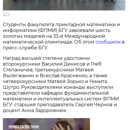
БГУ
Студенты факультета прикладной математики и
информатики (ФПМИ) БГУ завоевали шесть
золотых медалей на 33-й Международной
математической олимпиаде. Об этом
сообщили
в
пресс-службе БГУ.
Наград высшей степени удостоены
второкурсники Василий Денисов и Глеб
Степанычев, третьекурсники Матвей
Вылегжанин и Всеслав Красненко, а также
четверокурсники Матвей Зорько и Никита
Шутро. Руководителями команды выступили
представители кафедры фундаментальной
математики и интеллектуальных систем ФПМИ
БГУ: старший преподаватель Сергей Чернов и
доцент Анна Задорожнюк.
НОВОСТЬ ПО ТЕМЕ