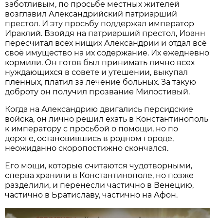
заботливым, по просьбе местных жителей
возглавил Александрийский патриарший
престол. И эту просьбу поддержал император
Ираклий. Взойдя на патриарший престол, Иоанн
пересчитал всех нищих Александрии и отдал всё
своё имущество на их содержание. Их ежедневно
кормили. Он готов был принимать лично всех
нуждающихся в совете и утешении, выкупал
пленных, платил за лечение больных. За такую
доброту он получил прозвание Милостивый.
Когда на Александрию двигались персидские
войска, он лично решил ехать в Константинополь
к императору с просьбой о помощи, но по
дороге, остановившись в родном городе,
неожиданно скоропостижно скончался.
Его мощи, которые считаются чудотворными,
сперва хранили в Константинополе, но позже
разделили, и перенесли частично в Венецию,
частично в Братиславу, частично на Афон.