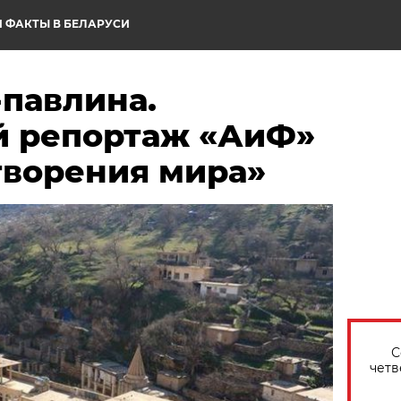
 ФАКТЫ В БЕЛАРУСИ
-павлина.
 репортаж «АиФ»
творения мира»
С
четв