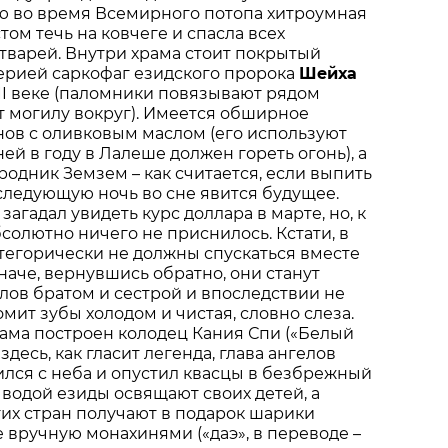
ю во время Всемирного потопа хитроумная
том течь на ковчеге и спасла всех
тварей. Внутри храма стоит покрытый
ерией саркофаг езидского пророка
Шейха
XII веке (паломники повязывают рядом
т могилу вокруг). Имеется обширное
ов с оливковым маслом (его используют
ней в году в Лалеше должен гореть огонь), а
одник Земзем – как считается, если выпить
а следующую ночь во сне явится будущее.
 загадал увидеть курс доллара в марте, но, к
солютно ничего не приснилось. Кстати, в
тегорически не должны спускаться вместе
наче, вернувшись обратно, они станут
елов братом и сестрой и впоследствии не
мит зубы холодом и чистая, словно слеза.
рама построен колодец Кания Спи («Белый
здесь, как гласит легенда, глава ангелов
ился с неба и опустил квасцы в безбрежный
 водой езиды освящают своих детей, а
их стран получают в подарок шарики
е вручную монахинями («даэ», в переводе –