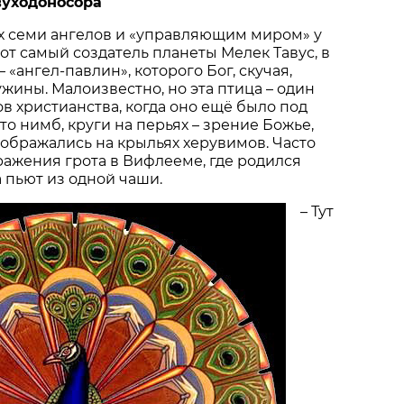
вуходоносора
х семи ангелов и «управляющим миром» у
тот самый создатель планеты Мелек Тавус, в
«ангел-павлин», которого Бог, скучая,
жины. Малоизвестно, но эта птица – один
в христианства, когда оно ещё было под
это нимб, круги на перьях – зрение Божье,
ображались на крыльях херувимов. Часто
ажения грота в Вифлееме, где родился
а пьют из одной чаши.
– Тут