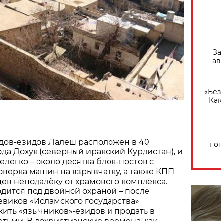
За
ав
«Без
Как
рдов-езидов Лалеш расположен в 40
по
ода Дохук (северный иракский Курдистан), и
елегко – около десятка блок-постов с
верка машин на взрывчатку, а также КПП
ев неподалёку от храмового комплекса.
дится под двойной охраной – после
евиков «Исламского государства»
ить «язычников»-езидов и продать в
етьми. В дохристианские времена, как