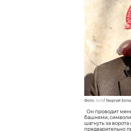
Фото:
АиФ
/ Георгий Зото
Он проводит меня
башнями, символи
шагнуть за ворота
предварительно пр