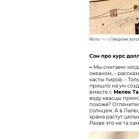
Фото:
АиФ
/ Георгий Зото
Сон про курс дол
–
Мы считаем: ког
океаном, – расска
касты пиров. – Тол
пришло на ум созд
вместе с
Мелек Т
воду квасцы прямо
похоже? Оглянитес
солнцем. А в Лалеш
храма растут целы
Разве это не та са