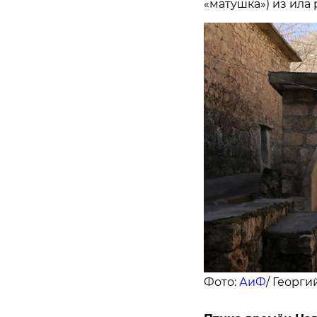
«матушка») из ила 
Фото:
АиФ
/ Георги