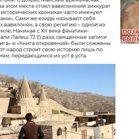
на этом месте стоял вавилонский зиккурат
в исторических хрониках часто именуют
ами». Сами же езиды называют себя
 вавилонян, а свою религию – одной из
мле. Начиная с XII века фанатики-
ли Лалеш 72 (!) раза, священные записи
ига» и «Книга откровений» были сожжены
от народ строит свою историю лишь по
иям, передающимся из уст в уста.