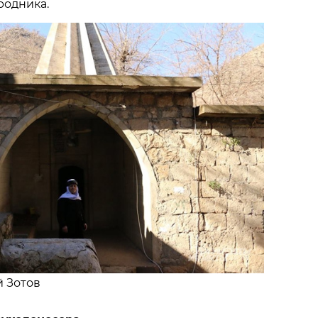
родника.
й Зотов