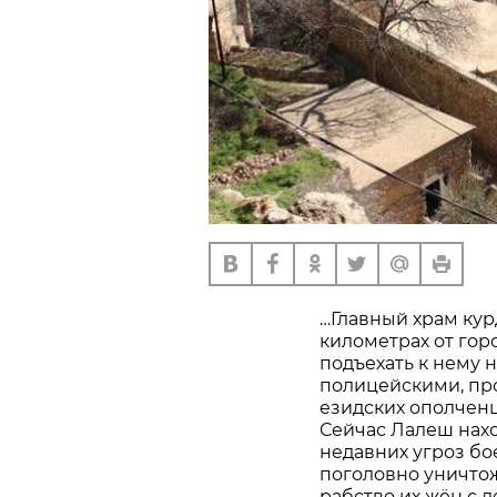
…Главный храм ку
километрах от гор
подъехать к нему н
полицейскими, про
езидских ополченц
Сейчас Лалеш нахо
недавних угроз бо
поголовно уничтож
рабство их жён с д