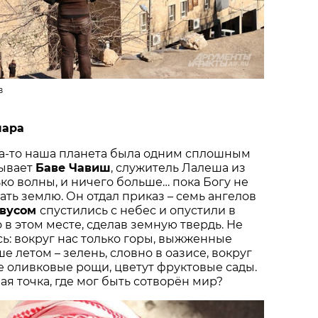
в
лара
да-то наша планета была одним сплошным
зывает
Баве Чавиш
, служитель Лалеша из
ько волны, и ничего больше… пока Богу не
ать землю. Он отдал приказ – семь ангелов
авусом
спустились с небес и опустили в
 в этом месте, сделав земную твердь. Не
ь: вокруг нас только горы, выжженные
е летом – зелень, словно в оазисе, вокруг
е оливковые рощи, цветут фруктовые сады.
мая точка, где мог быть сотворён мир?