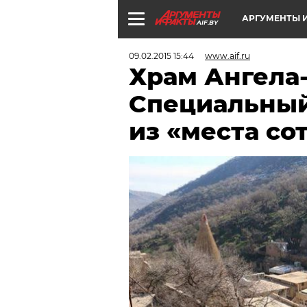
АРГУМЕНТЫ И
AIF.BY
09.02.2015 15:44
www.aif.ru
Храм Ангела
Специальный
из «места со