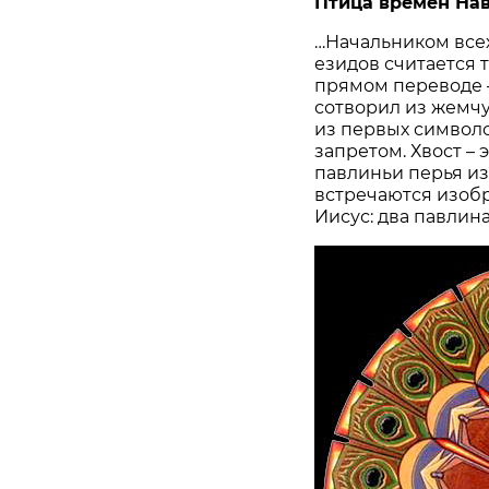
Птица времён На
…Начальником все
езидов считается 
прямом переводе – 
сотворил из жемчу
из первых символо
запретом. Хвост – 
павлиньи перья из
встречаются изобр
Иисус: два павлин