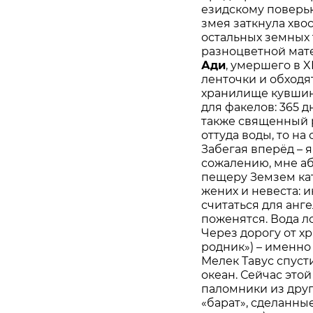
езидскому поверь
змея заткнула хвос
остальных земных 
разноцветной мат
Ади
, умершего в 
ленточки и обходя
хранилище кувшин
для факелов: 365 д
также священный р
оттуда воды, то н
Забегая вперёд – я
сожалению, мне аб
пещеру Земзем ка
жених и невеста: и
считаться для анг
поженятся. Вода ло
Через дорогу от х
родник») – именно 
Мелек Тавус спуст
океан. Сейчас этой
паломники из друг
«барат», сделанны