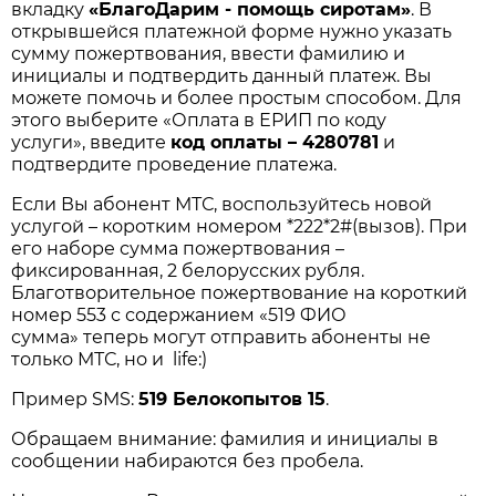
вкладку
«БлагоДарим - помощь сиротам»
. В
открывшейся платежной форме нужно указать
сумму пожертвования, ввести фамилию и
инициалы и подтвердить данный платеж. Вы
можете помочь и более простым способом. Для
этого выберите «Оплата в ЕРИП по коду
услуги», введите
код оплаты – 4280781
и
подтвердите проведение платежа.
Если Вы абонент МТС, воспользуйтесь новой
услугой – коротким номером *222*2#(вызов). При
его наборе сумма пожертвования –
фиксированная, 2 белорусских рубля.
Благотворительное пожертвование на короткий
номер 553 с содержанием «519 ФИО
сумма» теперь могут отправить абоненты не
только МТС, но и life:)
Пример SMS:
519 Белокопытов 15
.
Обращаем внимание: фамилия и инициалы в
сообщении набираются без пробела.