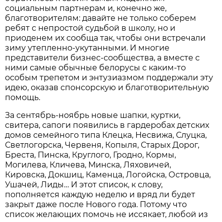
социальным партнерам и, конечно же,
благотворителям: давайте не только соберем
ребят с непростой судьбой в школу, но и
приоденем их сообща так, чтобы они встречали
зиму утепленно-укутанными. И многие
представители бизнес-сообщества, а вместе с
ними самые обычные белорусы с каким-то
особым трепетом и энтузиазмом поддержали эту
идею, оказав спонсорскую и благотворительную
помощь.
За сентябрь-ноябрь новые шапки, куртки,
свитера, сапоги появились в гардеробах детских
домов семейного типа Клецка, Несвижа, Слуцка,
Светлогорска, Червеня, Копыля, Старых Дорог,
Бреста, Пинска, Круглого, Гродно, Кормы,
Могилева, Кличева, Минска, Ляховичей,
Кировска, Докшиц, Каменца, Логойска, Островца,
Ушачей, Лиды… И этот список, к слову,
пополняется каждую неделю и вряд ли будет
закрыт даже после Нового года. Потому что
список желающих помочь не иссякает, любой из