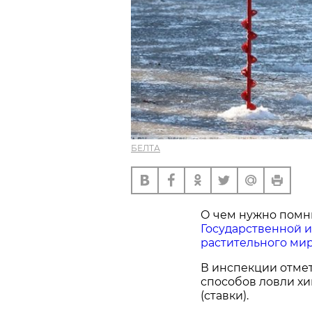
БЕЛТА
О чем нужно помни
Государственной 
растительного мир
В инспекции отмет
способов ловли х
(ставки).