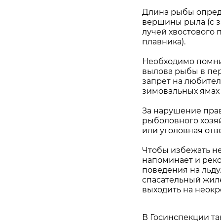
Длина рыбы опред
вершины рыла (с з
лучей хвостового п
плавника).
Необходимо помни
вылова рыбы в пе
запрет на любите
зимовальных ямах с
За нарушение пра
рыболовного хозя
или уголовная отв
Чтобы избежать не
напоминает и рек
поведения на льду
спасательный жиле
выходить на неокр
В Госинспекции та