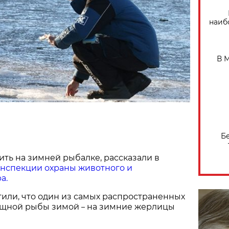
наиб
В 
Б
ть на зимней рыбалке, рассказали в
инспекции охраны животного и
а.
или, что один из самых распространенных
ищной рыбы зимой
на зимние жерлицы
–