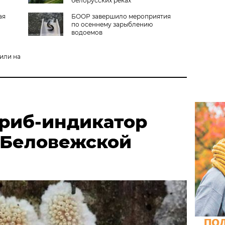
белорусских реках
ая
БООР завершило мероприятия
по осеннему зарыблению
водоемов
о
или на
риб-индикатор
 Беловежской