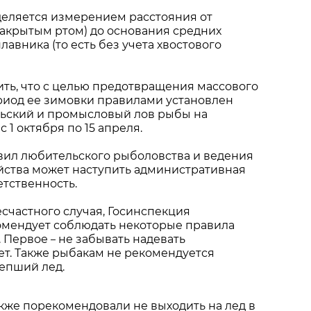
еляется измерением расстояния от
акрытым ртом) до основания средних
лавника (то есть без учета хвостового
ть, что с целью предотвращения массового
риод ее зимовки правилами установлен
льский и промысловый лов рыбы на
 1 октября по 15 апреля.
вил любительского рыболовства и ведения
йства может наступить административная
етственность.
счастного случая, Госинспекция
омендует соблюдать некоторые правила
. Первое
не забывать надевать
–
т. Также рыбакам не рекомендуется
епший лед.
кже порекомендовали не выходить на лед в