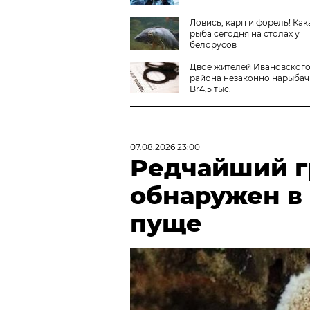
Ловись, карп и форель! Как
рыба сегодня на столах у
белорусов
Двое жителей Ивановског
района незаконно нарыбач
Br4,5 тыс.
07.08.2026 23:00
Редчайший г
обнаружен в
пуще