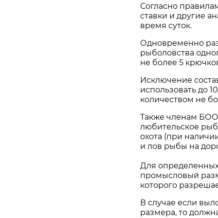
Согласно правила
ставки и другие а
время суток.
Одновременно ра
рыболовства одно
не более 5 крючко
Исключение соста
использовать до 1
количеством не бо
Также членам БОО
любительское рыб
охота (при наличи
и лов рыбы на дор
Для определенных
промысловый разм
которого разрешае
В случае если выл
размера, то должн