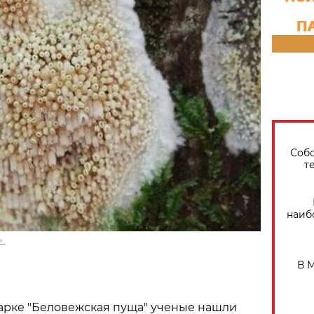
Собо
т
наиб
.
В 
арке "Беловежская пуща" ученые нашли