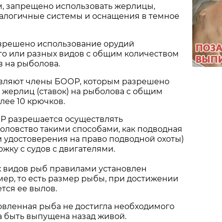
м, запрещено использовать жерлицы,
налогичные системы и оснащения в темное
зрешено использование орудий
го или разных видов с общим количеством
в на рыболова.
вляют члены БООР, которым разрешено
0 жерлиц (ставок) на рыболова с общим
лее 10 крючков.
Р разрешается осуществлять
оловство такими способами, как подводная
и удостоверения на право подводной охоты)
ожку с судов с двигателями.
 видов рыб правилами установлен
ер, то есть размер рыбы, при достижении
тся ее вылов.
овленная рыба не достигла необходимого
а быть выпущена назад живой.