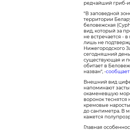
редчайший гриб-и
"В заповедной зо
территории Белар
беловежская (Cyphe
вид, который за п
не встречается - 
лишь не подтверж
Нижегородского За
сегодняшний день
существующая и п
обитает в Беловеж
назван", -
сообщает
Внешний вид цифе
напоминают засты
окаменевшую морс
воронок теснятся 
кремовые наросты.
до сантиметра. В 
кажется полупроз
Главная особеннос