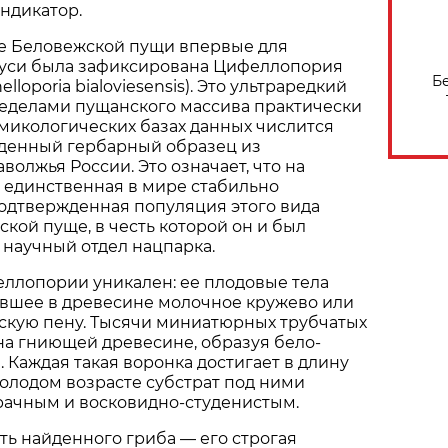
ндикатор.
не Беловежской пущи впервые для
уси была зафиксирована Цифеллопория
Б
lloporia bialoviesensis). Это ультраредкий
ределами пущанского массива практически
в микологических базах данных числится
денный гербарный образец из
волжья России. Это означает, что на
 единственная в мире стабильно
одтвержденная популяция этого вида
ской пуще, в честь которой он и был
научный отдел нацпарка.
ллопории уникален: ее плодовые тела
вшее в древесине молочное кружево или
кую пену. Тысячи миниатюрных трубчатых
на гниющей древесине, образуя бело-
 Каждая такая воронка достигает в длину
молодом возрасте субстрат под ними
рачным и восковидно-студенистым.
ть найденного гриба — его строгая