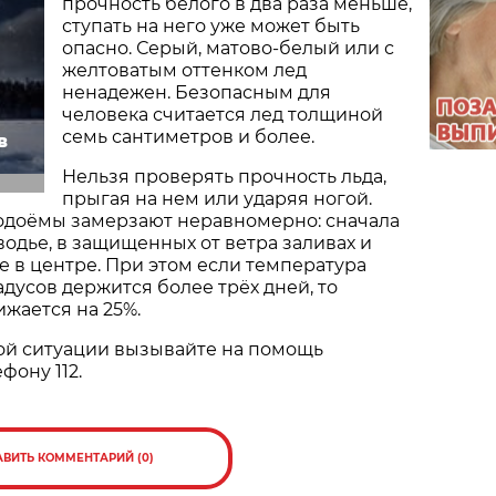
прочность белого в два раза меньше,
ступать на него уже может быть
опасно. Серый, матово-белый или с
желтоватым оттенком лед
ненадежен. Безопасным для
человека считается лед толщиной
семь сантиметров и более.
в
Нельзя проверять прочность льда,
прыгая на нем или ударяя ногой.
водоёмы замерзают неравномерно: сначала
водье, в защищенных от ветра заливах и
же в центре. При этом если температура
адусов держится более трёх дней, то
ижается на 25%.
ной ситуации вызывайте на помощь
фону 112.
АВИТЬ КОММЕНТАРИЙ (0)