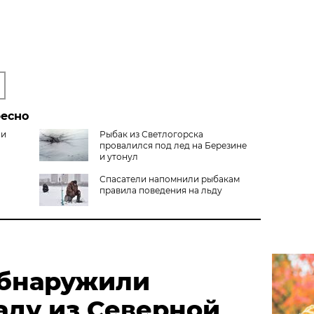
ресно
 и
Рыбак из Светлогорска
провалился под лед на Березине
и утонул
Спасатели напомнили рыбакам
правила поведения на льду
обнаружили
аду из Северной