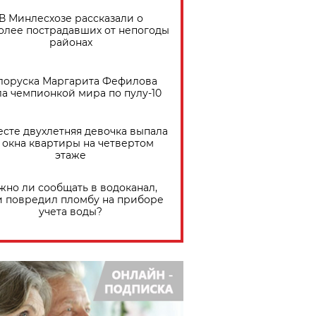
В Минлесхозе рассказали о
олее пострадавших от непогоды
районах
лоруска Маргарита Фефилова
ла чемпионкой мира по пулу-10
есте двухлетняя девочка выпала
 окна квартиры на четвертом
этаже
жно ли сообщать в водоканал,
и повредил пломбу на приборе
учета воды?