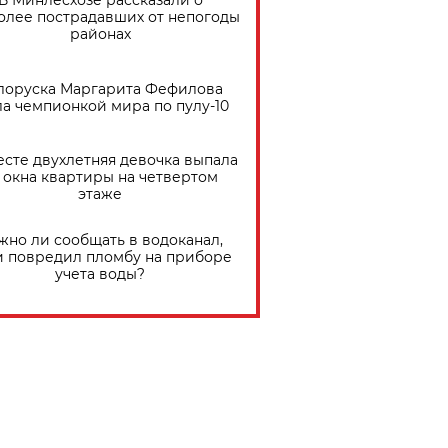
В Минлесхозе рассказали о
олее пострадавших от непогоды
районах
лоруска Маргарита Фефилова
ла чемпионкой мира по пулу-10
есте двухлетняя девочка выпала
 окна квартиры на четвертом
этаже
жно ли сообщать в водоканал,
и повредил пломбу на приборе
учета воды?