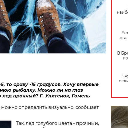
наиб
Бе
ста
В Бр
из
Ну
есл
+5, то сразу -15 градусов. Хочу впервые
мнюю рыбалку. Можно ли на глаз
о лед прочный? Г. Улитенок, Гомель
а можно определить визуально, сообщает
Так, лед голубого цвета - прочный,