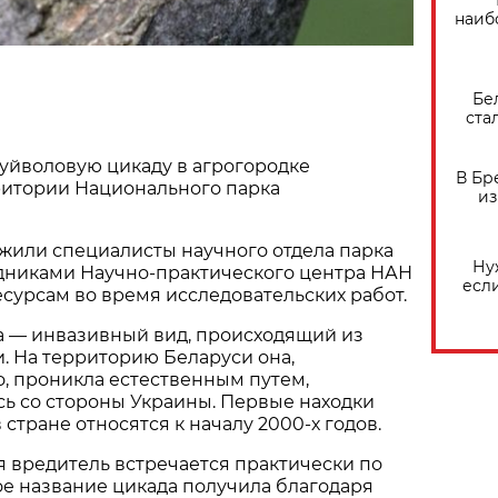
наиб
Бе
ста
уйволовую цикаду в агрогородке
В Бр
ритории Национального парка
из
жили специалисты научного отдела парка
Ну
удниками Научно-практического центра НАН
есл
сурсам во время исследовательских работ.
а — инвазивный вид, происходящий из
. На территорию Беларуси она,
, проникла естественным путем,
ь со стороны Украины. Первые находки
 стране относятся к началу 2000-х годов.
 вредитель встречается практически по
ое название цикада получила благодаря