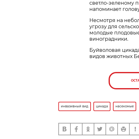
светло-зеленому 
напоминает голову
Несмотря на небо
угрозу для сельск
молодые плодовые
виноградники.
Буйволовая цикад
видов животных Б
ОСТ
инвазивный вид
цикада
насекомые