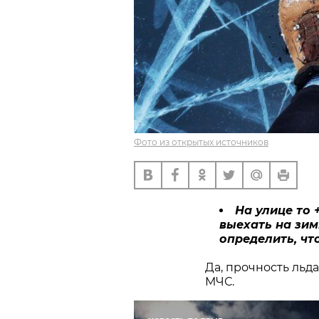
Фото из открытых источников
На улице то 
выехать на зи
определить, чт
Да, прочность льд
МЧС.