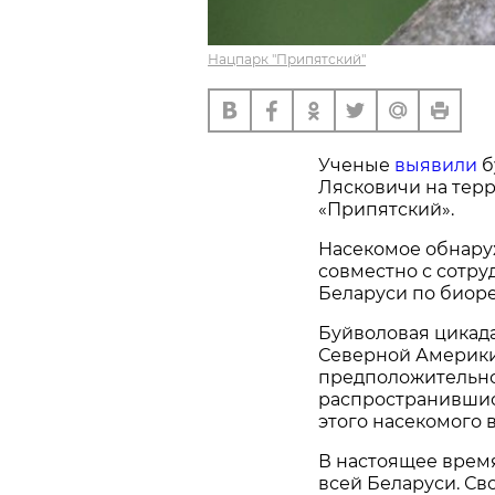
Нацпарк "Припятский"
Ученые
выявили
б
Лясковичи на тер
«Припятский».
Насекомое обнару
совместно с сотр
Беларуси по биоре
Буйволовая цикад
Северной Америки
предположительно
распространившис
этого насекомого в
В настоящее время
всей Беларуси. Св