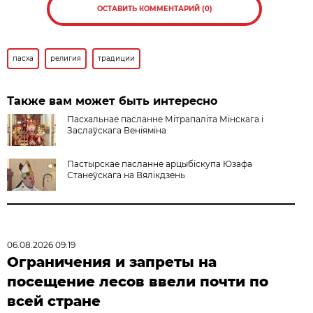
ОСТАВИТЬ КОММЕНТАРИЙ (0)
пасха
религия
традиции
Также вам может быть интересно
Пасхальнае пасланне Мітрапаліта Мінскага і
Заслаўскага Веніяміна
Пастырскае пасланне арцыбіскупа Юзафа
Станеўскага на Вялікдзень
06.08.2026 09:19
Ограничения и запреты на
посещение лесов ввели почти по
всей стране