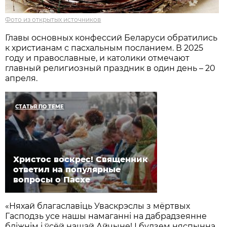
Фото из открытых источников
Главы основных конфессий Беларуси обратились
к христианам с пасхальным посланием. В 2025
году и православные, и католики отмечают
главный религиозный праздник в один день – 20
апреля.
СТАТЬЯ ПО ТЕМЕ
Христос воскрес! Священник
ответил на популярные
вопросы о Пасхе
«Няхай благаславіць Уваскрэслы з мёртвых
Гасподзь усе нашы намаганні на дабрадзеянне
бліжнім і ўсёй нашай Айчыне! І будзем няспынна