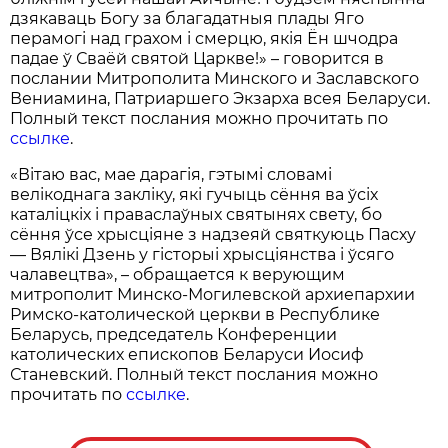
дзякаваць Богу за благадатныя плады Яго
перамогі над грахом і смерцю, якія Ён шчодра
падае ў Сваёй святой Царкве!» – говорится в
послании Митрополита Минского и Заславского
Вениамина, Патриаршего Экзарха всея Беларуси.
Полный текст послания можно прочитать по
ссылке
.
«Вітаю вас, мае дарагія, гэтымі словамі
велікоднага закліку, які гучыць сёння ва ўсіх
каталіцкіх і праваслаўных святынях свету, бо
сёння ўсе хрысціяне з надзеяй святкуюць Пасху
— Вялікі Дзень у гісторыі хрысціянства і ўсяго
чалавецтва», – обращается к верующим
митрополит Минско-Могилевской архиепархии
Римско-католической церкви в Республике
Беларусь, председатель Конференции
католических епископов Беларуси Иосиф
Станевский. Полный текст послания можно
прочитать по
ссылке
.