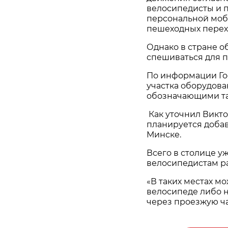
велосипедисты и 
персональной моб
пешеходных перех
Однако в стране о
спешиваться для п
По информации Гос
участка оборудов
обозначающими т
Как уточнил Викт
планируется добав
Минске.
Всего в столице уж
велосипедистам р
«В таких местах м
велосипеде либо 
через проезжую ча