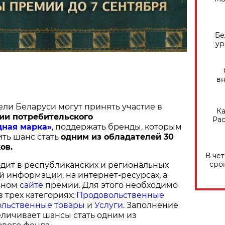
Бе
ур
вн
ели Беларуси могут принять участие в
Ка
ии потребительского
Рас
дная марка»
, поддержать бренды, которым
ить шанс стать
одним из обладателей 30
ов.
В че
сро
дит в республиканских и региональных
й информации, на интернет-ресурсах, а
ьном
сайте
премии. Для этого необходимо
в трех категориях:
Продовольственные
льственные товары
и
Услуги
. Заполнение
величивает шансы стать одним из