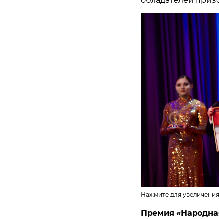
обладателей призо
Нажмите для увеличения
Премия «Народна