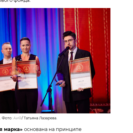
вого фонда.
. Фото:
АиФ
/
Татьяна Лазарева.
я марка»
основана на принципе