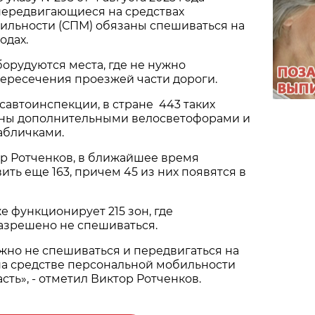
передвигающиеся на средствах
ильности (СПМ) обязаны спешиваться на
одах.
борудуются места, где не нужно
ересечения проезжей части дороги.
автоинспекции, в стране 443 таких
аны дополнительными велосветофорами и
абличками.
ор Ротченков, в ближайшее время
ить еще 163, причем 45 из них появятся в
е функционирует 215 зон, где
азрешено не спешиваться.
ожно не спешиваться и передвигаться на
на средстве персональной мобильности
сть», - отметил Виктор Ротченков.