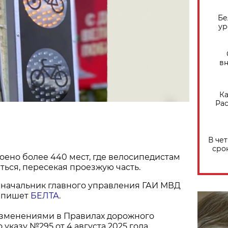
Бе
ур
вн
Ка
Рас
В че
сро
оено более 440 мест, где велосипедистам
ься, пересекая проезжую часть.
 начальник главного управления ГАИ МВД
, пишет
БЕЛТА
.
 изменениями в Правилах дорожного
указу №295 от 4 августа 2025 года