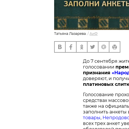
Татьяна Лазарева.
/
АиФ
До 7 сентября жит
голосовании
п
рем
признания
«Наро
доверяют, и получ
платиновых слитк
Голосование прохо
средствах массово
также на официал
заполнить анкеты 
товары
,
Непродово
всех трех анкет у