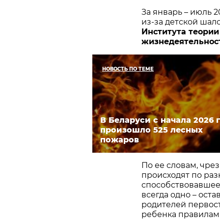
За январь – июль 
из-за детской шал
Института теории
жизнедеятельнос
НОВОСТЬ ПО ТЕМЕ
В Беларуси с начала 2026 
произошло 525 лесных
пожаров
По ее словам, чре
происходят по раз
способствовавшее
всегда одно – оста
родителей первос
ребенка правилам 