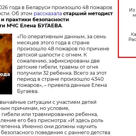
2026 года в Беларуси произошло 48 пожаров
Из
ости. Об этом
рассказала
старший методист
м
 и практики безопасности
ти МЧС Елена БУГАЕВА
.
Ка
«По оперативным данным, за семь
Рас
месяцев этого года в стране
произошло 48 пожаров по причине
детской шалости с огнем. К
сожалению, зафиксированы две
детские гибели, травмы от огня
получили 32 ребенка. Всего за этот
года
период в стране произошло 4340
пожаров», – привела данные Елена
Бугаева.
звычайные ситуации с участием детей
ным причинам, но условие,
 гибели или травмированию ребенка,
вление его без присмотра: «И здесь роль
тепенна. Именно они должны научить
безопасного поведения с раннего детства