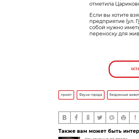
отметила Цариковс
Если вы хотите вз
предприятие (ул. Гу
собой нужно иметь
переноску для жив
ОСТ
приют
Фауна города
бездомные живо
Также вам может быть инте