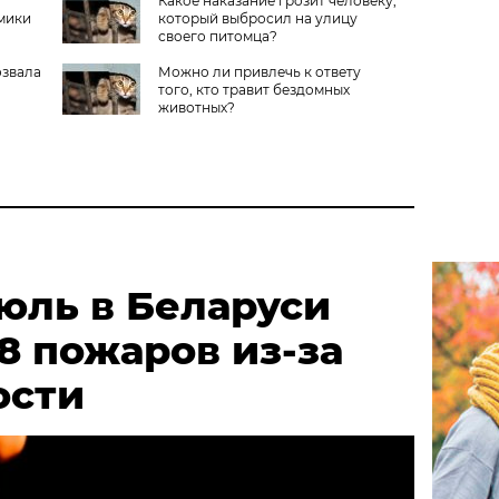
Какое наказание грозит человеку,
мики
который выбросил на улицу
своего питомца?
озвала
Можно ли привлечь к ответу
того, кто травит бездомных
животных?
июль в Беларуси
8 пожаров из-за
ости