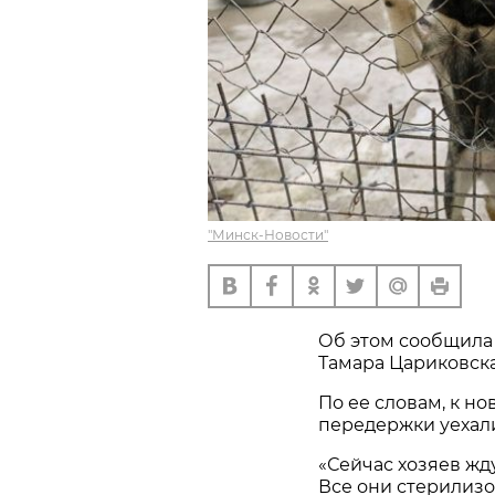
"Минск-Новости"
Об этом сообщил
Тамара Цариковска
По ее словам, к н
передержки уехали 
«Сейчас хозяев жду
Все они стерилизо