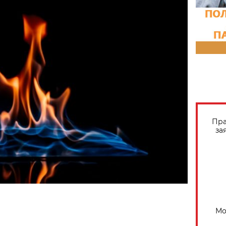
Пра
за
Мо