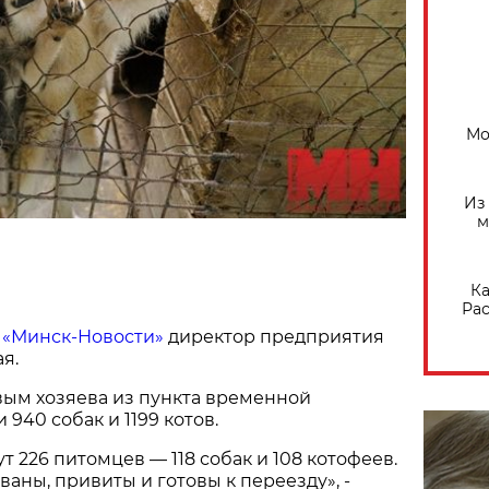
Мо
Из
м
Ка
Рас
а
«Минск-Новости»
директор предприятия
я.
овым хозяева из пункта временной
940 собак и 1199 котов.
т 226 питомцев — 118 собак и 108 котофеев.
ваны, привиты и готовы к переезду», -