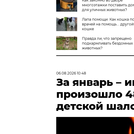
Как законно во дворе
многоэтажки поставить до
для уличных животных?
Лапа помощи. Как кошка п
врачей на помощь... другой
кошке
Правда ли, что запрещено
подкармливать бездомных
животных?
06.08.2026 10:48
За январь – 
произошло 4
детской шал