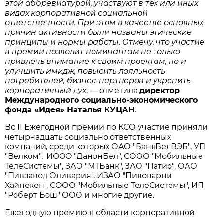
этой аббревиатурой, участвуют в тех или иных
видах корпоративной социальной
ответственности. При этом в качестве основных
причин активности были названы этические
принципы и нормы работы. Отмечу, что участие
в премии позволит номинантам не только
привлечь внимание к своим проектам, но и
улучшить имидж, повысить лояльность
потребителей, бизнес-партнеров и укрепить
корпоративный дух
, — отметила
директор
Международного социально-экономического
фонда «Идея» Наталья КУЦАН
.
Во II Ежегодной премии по КСО участие приняли
четырнадцать социально ответственных
компаний, среди которых ОАО "БанкБелВЭБ", УП
"Велком", ИOOO "ДанонБел", СООО "Мобильные
ТелеСистемы", ЗАО "МТБанк", ЗАО "Патио", ОАО
"Пивзавод Оливария", ИЗАО "Пивоварни
Хайнекен", СООО "Мобильные ТелеСистемы", ИП
"Роберт Бош" ООО и многие другие.
Ежегодную премию в области корпоративной