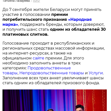
Татьяна Лазарева.
/
АиФ
До 7 сентября жители Беларуси могут принять
участие в голосовании
п
ремии
потребительского признания
«Народная
марка»
, поддержать бренды, которым доверяют,
и получить шанс стать
одним из обладателей 30
платиновых слитков.
Голосование проходит в республиканских и
региональных средствах массовой информации,
на интернет-ресурсах, а также на
официальном
сайте
премии. Для этого
необходимо заполнить анкеты в трех
категориях:
Продовольственные
товары
,
Непродовольственные товары
и
Услуги
.
Заполнение всех трех анкет увеличивает шансы
стать одним из обладателей призового фонда.