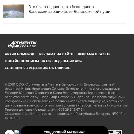
Это было недавно, это было давно.
Завораживающие фото Беловежской пущи
AIF.BY
АРХИВ НОМЕРОВ
РЕКЛАМА НА САЙТЕ
РЕКЛАМА В ГАЗЕТЕ
ОНЛАЙН-ПОДПИСКА НА ЕЖЕНЕДЕЛЬНИК АИФ
СООБЩИТЬ В РЕДАКЦИЮ ОБ ОШИБКЕ
© 2019 ООО «Аргументы и Факты в Белоруссии». Директор, главный
редактор: Игорь Николаевич Соколов. Заместители главного редактора:
Евгений Юрьевич Олейник и Юлия Владимировна Тельтевская. Шеф-
редактор сайта aif.by: Владимир Петрович Шарпило. Все права защищены.
Копирование и использование полных материалов запрещено, частичное
цитирование возможно только при условии гиперссылки на сайт www.aif.by.
Телефон для связи с редакцией: +375 29 642 67 51.
Свидетельство Министерства информации Республики Беларусь №1040 от
14.01.2010
СЛЕДУЮЩИЙ МАТЕРИАЛ