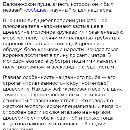
Беловежской пуще, в честь которой он и был
назван", -
сообщает
научный отдел нацпарка.
Внешний вид цифеллопории уникален: ее
плодовые тела напоминают застывшее в
древесине молочное кружево или окаменевшую
морскую пену. Тысячи миниатюрных трубчатых
воронок теснятся на гниющей древесине,
образуя бело-кремовые наросты. Каждая такая
воронка достигает в длину до сантиметра. В
молодом возрасте субстрат под ними кажется
полупрозрачным и восковидно-студенистым.
Главная особенность найденного гриба — его
строгая «привязанность» к крупной еловой
древесине. Находку зафиксировали всего в двух
точках: на старом еловом пне и на сильно
сгнившем поваленном стволе. Это говорит о
жесткой экологической специализации вида: он
способен расти исключительно на мертвой
древесине ели обыкновенной и только тогда,
когда она находится на финальной стадии
разложения.