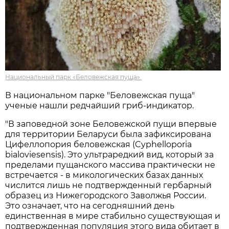
Национальный парк «Беловежская пуща».
В национальном парке "Беловежская пуща"
ученые нашли редчайший гриб-индикатор.
"В заповедной зоне Беловежской пущи впервые
для территории Беларуси была зафиксирована
Цифеллопория беловежская (Cyphelloporia
bialoviesensis). Это ультраредкий вид, который за
пределами пущанского массива практически не
встречается - в микологических базах данных
числится лишь не подтвержденный гербарный
образец из Нижегородского Заволжья России.
Это означает, что на сегодняшний день
единственная в мире стабильно существующая и
подтвержденная популяция этого вида обитает в