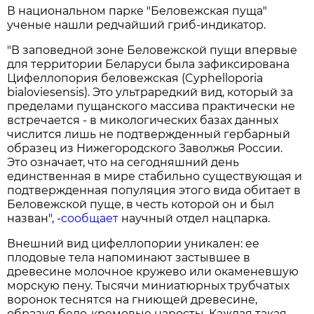
В национальном парке "Беловежская пуща"
ученые нашли редчайший гриб-индикатор.
"В заповедной зоне Беловежской пущи впервые
для территории Беларуси была зафиксирована
Цифеллопория беловежская (Cyphelloporia
bialoviesensis). Это ультраредкий вид, который за
пределами пущанского массива практически не
встречается - в микологических базах данных
числится лишь не подтвержденный гербарный
образец из Нижегородского Заволжья России.
Это означает, что на сегодняшний день
единственная в мире стабильно существующая и
подтвержденная популяция этого вида обитает в
Беловежской пуще, в честь которой он и был
назван", -
сообщает
научный отдел нацпарка.
Внешний вид цифеллопории уникален: ее
плодовые тела напоминают застывшее в
древесине молочное кружево или окаменевшую
морскую пену. Тысячи миниатюрных трубчатых
воронок теснятся на гниющей древесине,
образуя бело-кремовые наросты. Каждая такая