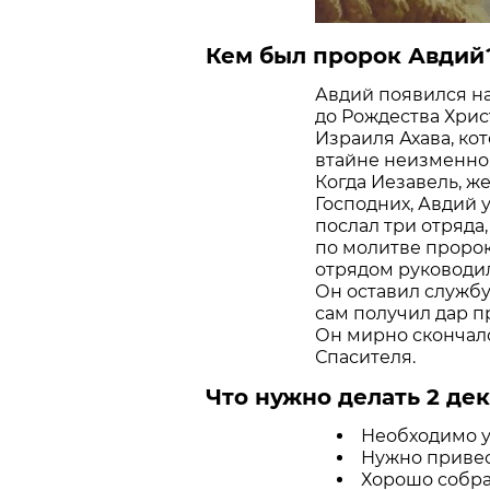
Кем был пророк Авдий
Авдий появился на
до Рождества Хрис
Израиля Ахава, ко
втайне неизменно 
Когда Иезавель, ж
Господних, Авдий 
послал три отряда,
по молитве пророк
отрядом руководил
Он оставил службу
сам получил дар п
Он мирно скончал
Спасителя.
Что нужно делать 2 дек
Необходимо у
Нужно привес
Хорошо собра