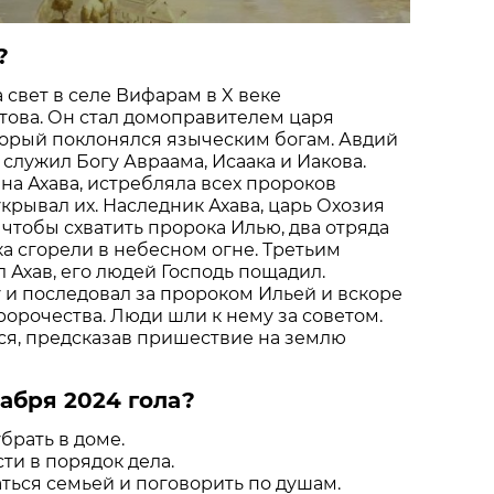
?
 свет в селе Вифарам в X веке
това. Он стал домоправителем царя
торый поклонялся языческим богам. Авдий
служил Богу Авраама, Исаака и Иакова.
ена Ахава, истребляла всех пророков
укрывал их. Наследник Ахава, царь Охозия
 чтобы схватить пророка Илью, два отряда
а сгорели в небесном огне. Третьим
 Ахав, его людей Господь пощадил.
 и последовал за пророком Ильей и вскоре
ророчества. Люди шли к нему за советом.
ся, предсказав пришествие на землю
абря 2024 гола?
брать в доме.
ти в порядок дела.
ться семьей и поговорить по душам.