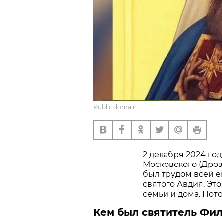
Public domain
2 декабря 2024 го
Московского (Дроз
был трудом всей е
святого Авдия. Эт
семьи и дома. Пот
Кем был святитель Фи