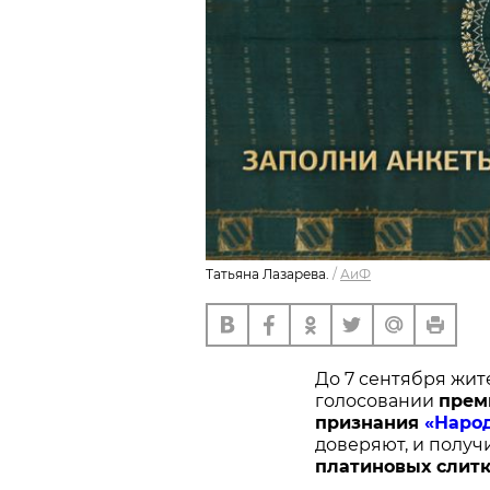
Татьяна Лазарева.
/
АиФ
До 7 сентября жит
голосовании
п
рем
признания
«Наро
доверяют, и получ
платиновых слитк