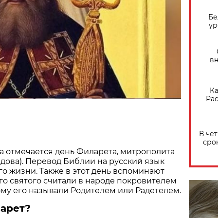
Бе
ур
вн
Ка
Рас
В че
сро
да отмечается день Филарета, митрополита
дова). Перевод Библии на русский язык
го жизни. Также в этот день вспоминают
ого святого считали в народе покровителем
ому его называли Родителем или Радетелем.
ларет?