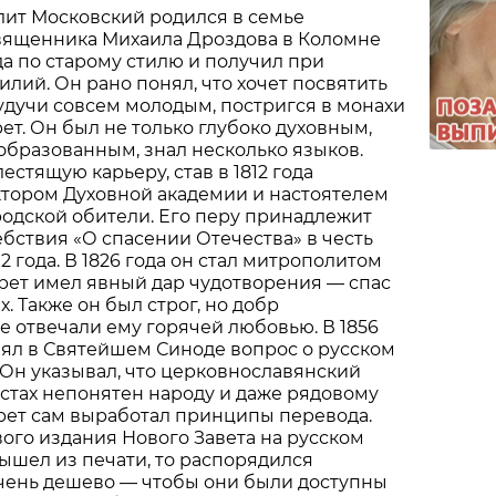
ит Московский родился в семье
вященника Михаила Дроздова в Коломне
да по старому стилю и получил при
лий. Он рано понял, что хочет посвятить
будучи совсем молодым, постригся в монахи
т. Он был не только глубоко духовным,
образованным, знал несколько языков.
естящую карьеру, став в 1812 года
тором Духовной академии и настоятелем
одской обители. Его перу принадлежит
ебствия «О спасении Отечества» в честь
2 года. В 1826 года он стал митрополитом
рет имел явный дар чудотворения — спас
. Также он был строг, но добр
те отвечали ему горячей любовью. В 1856
ял в Святейшем Синоде вопрос о русском
Он указывал, что церковнославянский
естах непонятен народу и даже рядовому
рет сам выработал принципы перевода.
вого издания Нового Завета на русском
вышел из печати, то распорядился
очень дешево — чтобы они были доступны