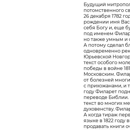
Будущий митропол
потомственного с
26 декабря 1782 го
рождении имя Васи
себя Богу и, еще 
под именем Филаре
но также умным и 
А потому сделал бл
одновременно рек
Юрьевской Новгор
текст особого мол
победы в войне 181
Московским. Фила
от болезней многих
с прихожанами, и 
году Филарет подн
переводе Библии. 
текст во многих м
духовенству. Фила
А когда тираж пер
языке в 1822 году 
продавать книги 