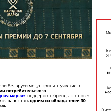
Мо
Бе
ур
вн
ели Беларуси могут принять участие в
Ка
ии потребительского
Рас
дная марка»
, поддержать бренды, которым
ить шанс стать
одним из обладателей 30
ов.
В че