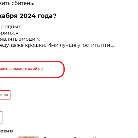
вить сбитень.
кабря 2024 года?
 родных.
ориться.
оявлять эмоции.
ду, даже крошки. Ими лучше угостить птиц.
АВИТЬ КОММЕНТАРИЙ (0)
вятые
ресно