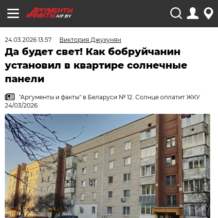
AIF.BY
24.03.2026 13:57
Виктория Джухунян
Да будет свет! Как бобруйчанин
установил в квартире солнечные
панели
"Аргументы и факты" в Беларуси № 12. Солнце оплатит ЖКУ
24/03/2026