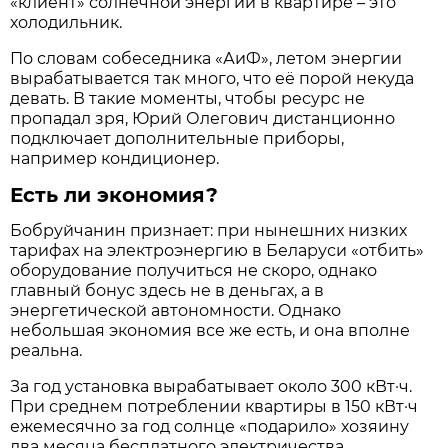
«клиент» солнечной энергии в квартире – это
холодильник.
По словам собеседника «АиФ», летом энергии
вырабатывается так много, что её порой некуда
девать. В такие моменты, чтобы ресурс не
пропадал зря, Юрий Олегович дистанционно
подключает дополнительные приборы,
например кондиционер.
Есть ли экономия?
Бобруйчанин признает: при нынешних низких
тарифах на электроэнергию в Беларуси «отбить»
оборудование получиться не скоро, однако
главный бонус здесь не в деньгах, а в
энергетической автономности. Однако
небольшая экономия все же есть, и она вполне
реальна.
За год установка вырабатывает около 300 кВт·ч.
При среднем потреблении квартиры в 150 кВт·ч
ежемесячно за год солнце «подарило» хозяину
два месяца бесплатного электричества.