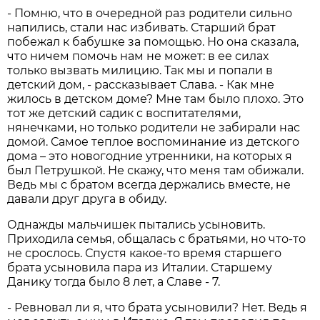
- Помню, что в очередной раз родители сильно
напились, стали нас избивать. Старший брат
побежал к бабушке за помощью. Но она сказала,
что ничем помочь нам не может: в ее силах
только вызвать милицию. Так мы и попали в
детский дом, - рассказывает Слава. - Как мне
жилось в детском доме? Мне там было плохо. Это
тот же детский садик с воспитателями,
нянечками, но только родители не забирали нас
домой. Самое теплое воспоминание из детского
дома – это новогодние утренники, на которых я
был Петрушкой. Не скажу, что меня там обижали.
Ведь мы с братом всегда держались вместе, не
давали друг друга в обиду.
Однажды мальчишек пытались усыновить.
Приходила семья, общалась с братьями, но что-то
не срослось. Спустя какое-то время старшего
брата усыновила пара из Италии. Старшему
Данику тогда было 8 лет, а Славе - 7.
- Ревновал ли я, что брата усыновили? Нет. Ведь я