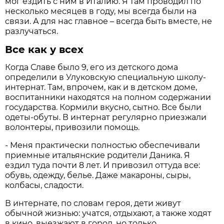
мог ездить с ним в Италию. Я там проводил по
несколько месяцев в году, мы всегда были на
связи. А для нас главное – всегда быть вместе, не
разлучаться.
Все как у всех
Когда Славе было 9, его из детского дома
определили в Улуковскую специальную школу-
интернат. Там, впрочем, как и в детском доме,
воспитанники находятся на полном содержании
государства. Кормили вкусно, сытно. Все были
одеты-обуты. В интернат регулярно приезжали
волонтеры, привозили помощь.
- Меня практически полностью обеспечивали
приемные итальянские родители Даника. Я
ездил туда почти 8 лет. И привозил оттуда все:
обувь, одежду, белье. Даже макароны, сыры,
колбасы, сладости.
В интернате, по словам героя, дети живут
обычной жизнью: учатся, отдыхают, а также ходят
в кино, выезжают в город, но только