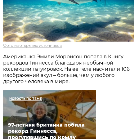
Фото из открытых источников
Американка Эмили Моррисон попала в Книгу
рекордов Гиннесса благодаря необычной
коллекции татуировок. На ее теле насчитали 106
изображений акул – больше, чем у любого
другого человека в мире.
НОВОСТЬ ПО ТЕМЕ
97-летняя британка побила
рекорд Гиннесса,
прогулявшись по крылу