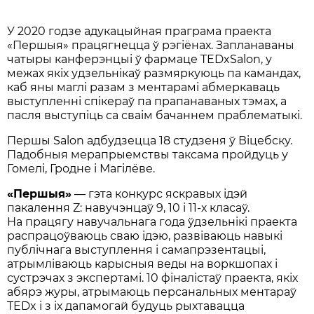
У 2020 годзе адукацыйная праграма праекта
«Першыя» працягнецца ў рэгіёнах. Запланаваны
чатыры канферэнцыі ў фармаце TEDxSalon, у
межах якіх удзельнікаў размяркуюць па камандах,
каб яны маглі разам з ментарамі абмеркаваць
выступленні спікераў па прапанаваных тэмах, а
пасля выступіць са сваім бачаннем праблематыкі.
Першы Salon адбудзецца 18 студзеня ў Віцебску.
Падобныя мерапрыемствы таксама пройдуць у
Гомелі, Гродне і Магілёве.
«
Першыя»
— гэта конкурс яскравых ідэй
пакалення Z: навучэнцаў 9, 10 і 11-х класаў.
На працягу навучальнага года ўдзельнікі праекта
раcпрацоўваюць сваю ідэю, развіваюць навыкі
публічнага выступлення і самапрэзентацыі,
атрымліваюць карысныя веды на воркшопах і
сустрэчах з экспертамі. 10 фіналістаў праекта, якіх
абярэ журы, атрымаюць персанальных ментараў
TEDx і з іх дапамогай будуць рыхтавацца