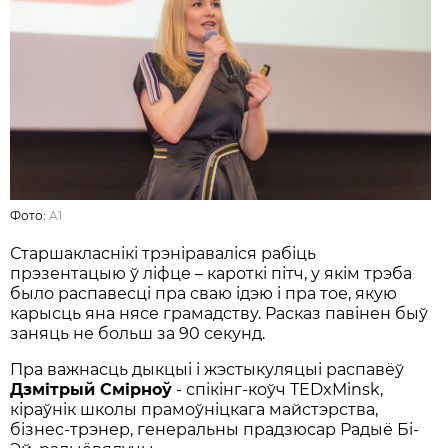
Фото:
A1
Старшакласнікі трэніраваліся рабіць
прэзентацыю ў ліфце – кароткі пітч, у якім трэба
было распавесці пра сваю ідэю і пра тое, якую
карысць яна нясе грамадству. Расказ павінен быў
заняць не больш за 90 секунд.
Пра важнасць дыкцыі і жэстыкуляцыі распавёў
Дзмітрый Смірноў
- спікінг-коўч TEDxMinsk,
кіраўнік школы прамоўніцкага майстэрства,
бізнес-трэнер, генеральны прадзюсар Радыё Бі-