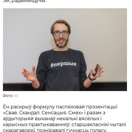
Эй, радыёвядучы.
Фото:
A1
Ён раскрыў формулу паспяховай прэзентацыі
«Сваё. Скандал. Сенсацыя. Смех» і разам з
аўдыторыяй выканаў некалькі вясёлых і
карысных практыкаванняў: старшакласнікі чыталі
скарагаворкі, трэніравалі гучнасць голасу,