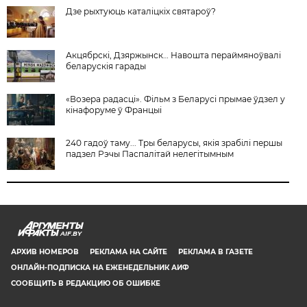
Дзе рыхтуюць каталiцкiх святароў?
Акцябрскі, Дзяржынск… Навошта пераймяноўвалі
беларускія гарады
«Возера радасці». Фільм з Беларусі прымае ўдзел у
кінафоруме ў Францыі
240 гадоў таму... Тры беларусы, якія зрабілі першы
падзел Рэчы Паспалітай нелегітымным
AIF.BY
АРХИВ НОМЕРОВ
РЕКЛАМА НА САЙТЕ
РЕКЛАМА В ГАЗЕТЕ
ОНЛАЙН-ПОДПИСКА НА ЕЖЕНЕДЕЛЬНИК АИФ
СООБЩИТЬ В РЕДАКЦИЮ ОБ ОШИБКЕ