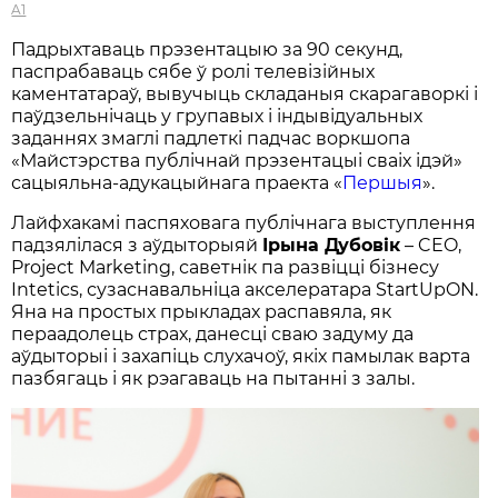
A1
Падрыхтаваць прэзентацыю за 90 секунд,
паспрабаваць сябе ў ролі телевізійных
каментатараў, вывучыць складаныя скарагаворкі і
паўдзельнічаць у групавых і індывідуальных
заданнях змаглі падлеткі падчас воркшопа
«Майстэрства публічнай прэзентацыі сваіх ідэй»
сацыяльна-адукацыйнага праекта «
Першыя
».
Лайфхакамі паспяховага публічнага выступлення
падзялілася з аўдыторыяй
Ірына Дубовік
– CEO,
Project Marketing, саветнік па развіцці бізнесу
Intetics, сузаснавальніца акселератара StartUpON.
Яна на простых прыкладах распавяла, як
пераадолець страх, данесці сваю задуму да
аўдыторыі і захапіць слухачоў, якіх памылак варта
пазбягаць і як рэагаваць на пытанні з залы.