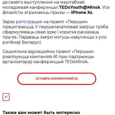
да свайго выступлення на маштабнай
моладзевай канферэнцыі
TEDxYouth
@
Minsk
. Усе
фіналісты атрымаюць прызы —
iPhone
Xs
.
Зараз
рэгістрацыя
на праект «Першыя»
працягваецца. У першапачатковай заяўцы трэба
сфармуляваць сваю ідэю і коратка расказаць
пра яе. Падаваць заяўкі могуць навучэнцы з усіх
рэгіёнаў Беларусі.
Сацыяльна-адукацыйны праект «Першыя»
рэалізуецца кампаніяй А1 пры падтрымцы
арганізатараў канферэнцый TEDxMinsk.
ОСТАВИТЬ КОММЕНТАРИЙ (0)
A1
Также вам может быть интересно