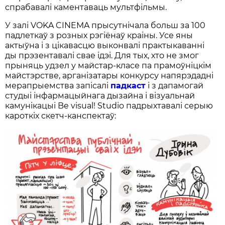
спрабавалі каментаваць мультфільмы.
У залі VOKA CINEMA прысутнічала больш за 100
падлеткаў з розных рэгіёнаў краіны. Усе яны
актыўна і з цікавасцю выконвалі практыкаванні
ды прэзентавалі свае ідэі. Для тых, хто не змог
прыняць удзел у майстар-класе па прамоўніцкім
майстэрстве, арганізатары конкурсу напярэдадні
мерапрыемства запісалі
падкаст
і з дапамогай
студыі інфармацыйнага дызайна і візуальнай
камунікацыі Be visual! Studio падрыхтавалі серыю
кароткіх скетч-канспектаў: