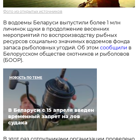
Фото из открытых источников
В водоемы Беларуси выпустили более 1 млн
личинок щуки в продолжение весенних
мероприятий по воспроизводству рыбных
ресурсов социально значимых водоемов фонда
запаса рыболовных угодий. Об этом
сообщили
в
Белорусском обществе охотников и рыболовов
(БООР).
НОВОСТЬ ПО ТЕМЕ
В Беларуси с 15 апреля введен
временный запрет на лов
судака
В этот раз сотрудниками организации проведено