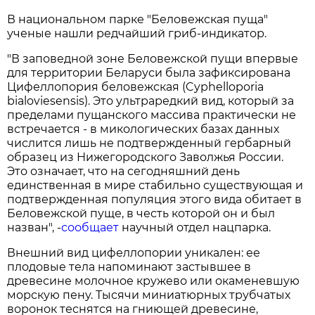
В национальном парке "Беловежская пуща"
ученые нашли редчайший гриб-индикатор.
"В заповедной зоне Беловежской пущи впервые
для территории Беларуси была зафиксирована
Цифеллопория беловежская (Cyphelloporia
bialoviesensis). Это ультраредкий вид, который за
пределами пущанского массива практически не
встречается - в микологических базах данных
числится лишь не подтвержденный гербарный
образец из Нижегородского Заволжья России.
Это означает, что на сегодняшний день
единственная в мире стабильно существующая и
подтвержденная популяция этого вида обитает в
Беловежской пуще, в честь которой он и был
назван", -
сообщает
научный отдел нацпарка.
Внешний вид цифеллопории уникален: ее
плодовые тела напоминают застывшее в
древесине молочное кружево или окаменевшую
морскую пену. Тысячи миниатюрных трубчатых
воронок теснятся на гниющей древесине,