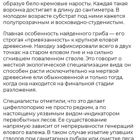
образуя бело-кремовые наросты. Каждая такая
воронка достигает в длину до сантиметра. В
молодом возрасте субстрат под ними кажется
полупрозрачным и восковидно-студенистым.
Главная особенность найденного гриба — его
строгая «привязанность» к крупной еловой
древесине. Находку зафиксировали всего в двух
точках: на старом еловом пне и на сильно
сгнившем поваленном стволе. Это говорит о
жесткой экологической специализации вида: он
способен расти исключительно на мертвой
древесине ели обыкновенной и только тогда,
когда она находится на финальной стадии
разложения.
Специалисты отметили, что это делает
цифеллопорию не просто редким, а по
настоящему уязвимым видом-индикатором
первобытных лесов. Ее существование
напрямую зависит от непрерывности генераций
елового валежа. В таком случае изъятие упавших
стволов при санитарных рубках или очистке леса