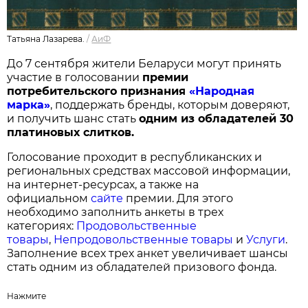
Татьяна Лазарева.
/
АиФ
До 7 сентября жители Беларуси могут принять
участие в голосовании
п
ремии
потребительского признания
«Народная
марка»
, поддержать бренды, которым доверяют,
и получить шанс стать
одним из обладателей 30
платиновых слитков.
Голосование проходит в республиканских и
региональных средствах массовой информации,
на интернет-ресурсах, а также на
официальном
сайте
премии. Для этого
необходимо заполнить анкеты в трех
категориях:
Продовольственные
товары
,
Непродовольственные товары
и
Услуги
.
Заполнение всех трех анкет увеличивает шансы
стать одним из обладателей призового фонда.
Нажмите