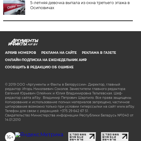
5-летняя девочка выпала из окна третьего этажа в
Осиповичах
AIF.BY
АРХИВ НОМЕРОВ
РЕКЛАМА НА САЙТЕ
РЕКЛАМА В ГАЗЕТЕ
ОНЛАЙН-ПОДПИСКА НА ЕЖЕНЕДЕЛЬНИК АИФ
СООБЩИТЬ В РЕДАКЦИЮ ОБ ОШИБКЕ
© 2019 ООО «Аргументы и Факты в Белоруссии». Директор, главный
редактор: Игорь Николаевич Соколов. Заместители главного редактора:
Евгений Юрьевич Олейник и Юлия Владимировна Тельтевская. Шеф-
редактор сайта aif.by: Владимир Петрович Шарпило. Все права защищены.
Копирование и использование полных материалов запрещено, частичное
цитирование возможно только при условии гиперссылки на сайт www.aif.by.
Телефон для связи с редакцией: +375 29 642 67 51.
Свидетельство Министерства информации Республики Беларусь №1040 от
14.01.2010
16+