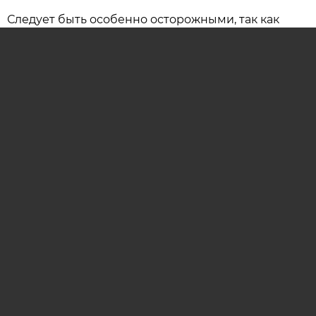
Следует быть особенно осторожными, так как
резко возрастает вероятность несчастных
случаев и крупных конфликтов, имеющих
серьезные последствия.
ОСТАВИТЬ КОММЕНТАРИЙ (0)
гороскоп
гороскоп на сегодня
астропрогноз
гороскоп на каждый день
AIF.BY
АРХИВ НОМЕРОВ
РЕКЛАМА НА САЙТЕ
РЕКЛАМА В ГАЗЕТЕ
ОНЛАЙН-ПОДПИСКА НА ЕЖЕНЕДЕЛЬНИК АИФ
СООБЩИТЬ В РЕДАКЦИЮ ОБ ОШИБКЕ