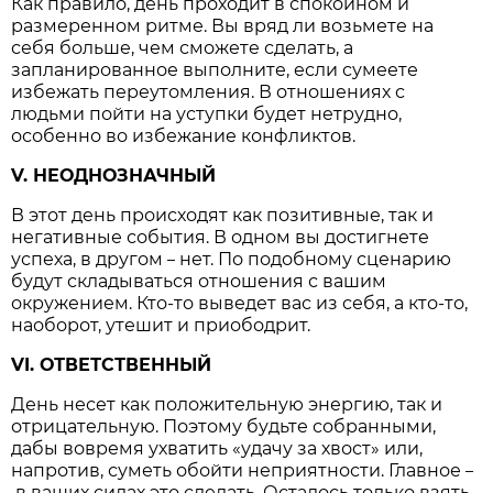
Как правило, день проходит в спокойном и
размеренном ритме. Вы вряд ли возьмете на
себя больше, чем сможете сделать, а
запланированное выполните, если сумеете
избежать переутомления. В отношениях с
людьми пойти на уступки будет нетрудно,
особенно во избежание конфликтов.
V. НЕОДНОЗНАЧНЫЙ
В этот день происходят как позитивные, так и
негативные события. В одном вы достигнете
успеха, в другом
нет. По подобному сценарию
–
будут складываться отношения с вашим
окружением. Кто-то выведет вас из себя, а кто-то,
наоборот, утешит и приободрит.
VI. ОТВЕТСТВЕННЫЙ
День несет как положительную энергию, так и
отрицательную. Поэтому будьте собранными,
дабы вовремя ухватить «удачу за хвост» или,
напротив, суметь обойти неприятности. Главное
–
в ваших силах это сделать. Осталось только взять