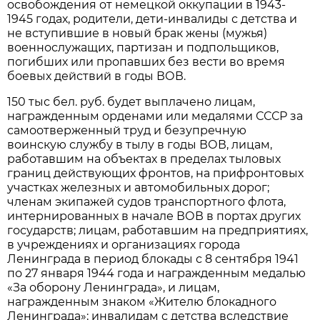
освобождения от немецкой оккупации в 1943-
1945 годах, родители, дети-инвалиды с детства и
не вступившие в новый брак жены (мужья)
военнослужащих, партизан и подпольщиков,
погибших или пропавших без вести во время
боевых действий в годы ВОВ.
150 тыс бел. руб. будет выплачено лицам,
награжденным орденами или медалями СССР за
самоотверженный труд и безупречную
воинскую службу в тылу в годы ВОВ, лицам,
работавшим на объектах в пределах тыловых
границ действующих фронтов, на прифронтовых
участках железных и автомобильных дорог;
членам экипажей судов транспортного флота,
интернированных в начале ВОВ в портах других
государств; лицам, работавшим на предприятиях,
в учреждениях и организациях города
Ленинграда в период блокады с 8 сентября 1941
по 27 января 1944 года и награжденным медалью
«За оборону Ленинграда», и лицам,
награжденным знаком «Жителю блокадного
Ленинграда»; инвалидам с детства вследствие