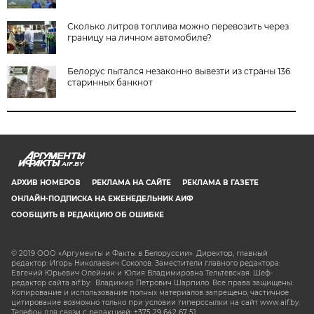
Сколько литров топлива можно перевозить через
границу на личном автомобиле?
Белорус пытался незаконно вывезти из страны 136
старинных банкнот
AIF.BY
АРХИВ НОМЕРОВ
РЕКЛАМА НА САЙТЕ
РЕКЛАМА В ГАЗЕТЕ
ОНЛАЙН-ПОДПИСКА НА ЕЖЕНЕДЕЛЬНИК АИФ
СООБЩИТЬ В РЕДАКЦИЮ ОБ ОШИБКЕ
© 2019 ООО «Аргументы и Факты в Белоруссии». Директор, главный
редактор: Игорь Николаевич Соколов. Заместители главного редактора:
Евгений Юрьевич Олейник и Юлия Владимировна Тельтевская. Шеф-
редактор сайта aif.by: Владимир Петрович Шарпило. Все права защищены.
Копирование и использование полных материалов запрещено, частичное
цитирование возможно только при условии гиперссылки на сайт www.aif.by.
Телефон для связи с редакцией: +375 29 642 67 51.